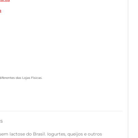
a
ferentes das Lojas Físicas.
as
sem lactose do Brasil. Iogurtes, queijos e outros