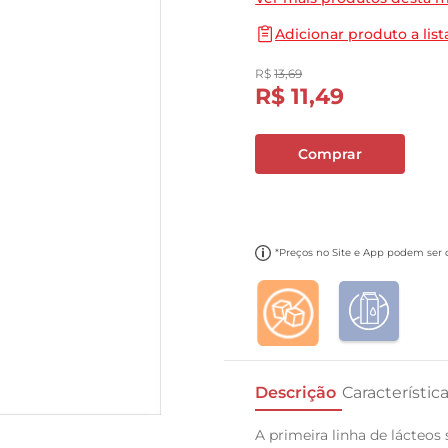
10
º
papel toalha
Adicionar produto a list
R$
13
,
69
R$
11
,
49
Comprar
*Preços no Site e App podem ser di
Descrição
Característic
A primeira linha de lácteos 