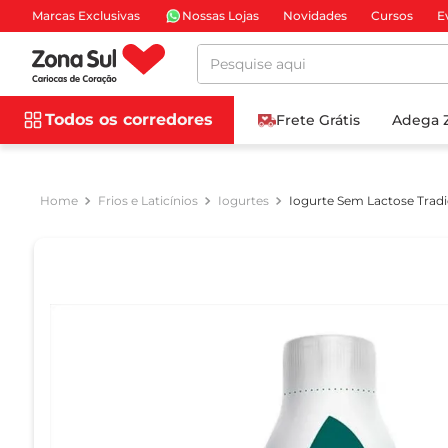
Marcas Exclusivas
Nossas Lojas
Novidades
Cursos
E
Pesquise aqui
Todos os corredores
Frete Grátis
Adega 
Frios e Laticínios
Iogurtes
Iogurte Sem Lactose Trad