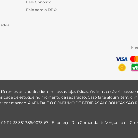
Fale Conosco
Fale com o DPO
Dados
Me
 diferentes dos praticados em nossas lojas físicas. Os itens pesáveis poss
nibilidade de estoque no momento da separação. Caso falte algum item, o
ão vender por atacado. A VENDA E O CONSUMO DE BEBIDAS ALCOÓLICAS S
 CNPJ: 33.381.286/0023-67 - Endereço: Rua Comandante Vergueiro da Cruz, 