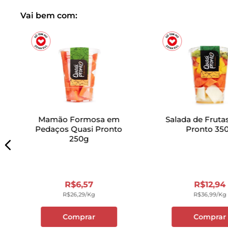
Vai bem com:
Mamão Formosa em
Salada de Fruta
Pedaços Quasi Pronto
Pronto 35
250g
R$
6
,
57
R$
12
,
94
R$
26
,
29
/kg
R$
36
,
99
/kg
Comprar
Comprar