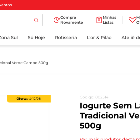
ventos
Compre
Minhas
M
Novamente
Listas
O
TERMOS MAIS
Zona Sul
Só Hoje
BUSCADOS
Rotisseria
L'or & Pilão
Ateliê 
1
º
cafe
2
º
papel higienico
icional Verde Campo 500g
3
º
manteiga
4
º
iogurte
5
º
detergente
Código
:
802514
Oferta
até
12/08
6
º
azeite
Iogurte Sem L
7
º
leite
Tradicional V
500g
8
º
biscoito
9
º
chocolate
Ver mais produtos desta 