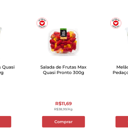
s Quasi
Salada de Frutas Max
Melã
0g
Quasi Pronto 300g
Pedaço
R$
11
,
69
R$
38
,
99
/kg
Comprar