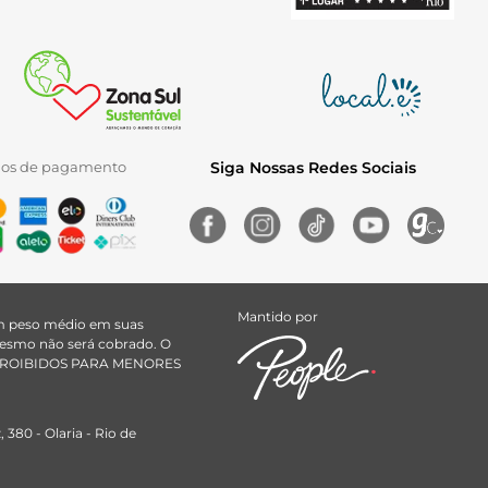
ios de pagamento
Siga Nossas Redes Sociais
Mantido por
uem peso médio em suas
 mesmo não será cobrado. O
ÃO PROIBIDOS PARA MENORES
380 - Olaria - Rio de