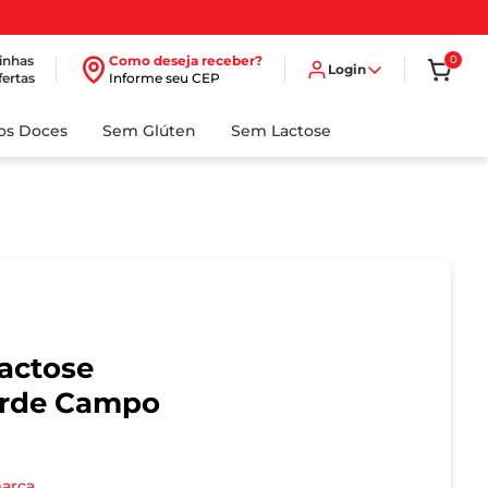
inhas
Como deseja receber?
0
Login
fertas
Informe seu CEP
dos Doces
Sem Glúten
Sem Lactose
actose
erde Campo
marca