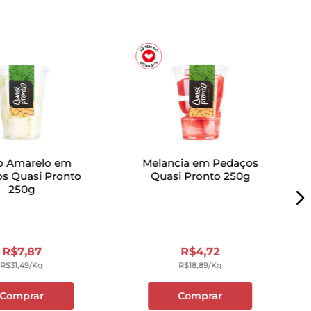
o Amarelo em
Melancia em Pedaços
s Quasi Pronto
Quasi Pronto 250g
250g
R$
7
,
87
R$
4
,
72
R$
31
,
49
/kg
R$
18
,
89
/kg
Comprar
Comprar