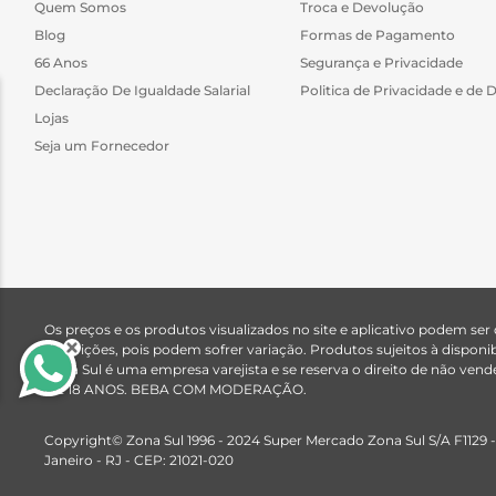
Quem Somos
Troca e Devolução
Blog
Formas de Pagamento
66 Anos
Segurança e Privacidade
Declaração De Igualdade Salarial
Politica de Privacidade e de 
Lojas
Seja um Fornecedor
Os preços e os produtos visualizados no site e aplicativo podem ser
descrições, pois podem sofrer variação. Produtos sujeitos à dispo
Zona Sul é uma empresa varejista e se reserva o direito de n
DE 18 ANOS. BEBA COM MODERAÇÃO.
Copyright© Zona Sul 1996 - 2024 Super Mercado Zona Sul S/A F1129 -
Janeiro - RJ - CEP: 21021-020