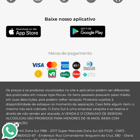
Baixe nosso aplicativo
Meios de pagamento
Os preços e os produtos visualizados no site e aplicativo podem ser diferentes
dos praticados em nossas lojas físicas. Os itens pesáveis possuem peso médio
em suas descrições, pois podem sofrer variação. Produtos sujeitos à
disponibilidade de estoque no momento da separação. Caso falte algum item, o
mesmo não será cobrado. O Zona Sul é uma empresa varejista e se reserva o
direito de não vender por atacado. A VENDA E O CONSUMO DE BEBIDAS
ALCOÓLICAS SÃO PROIBIDOS PARA MENORES DE 18 ANOS. BEBA COM
MODERAÇÃO.
Copyright© Zona Sul 1996 - 2017 Super Mercado Zona Sul S/A F1129 - CNPJ:
33.381.286/0023-67 - Endereço: Rua Comandante Vergueiro da Cruz, 380 - Olaria