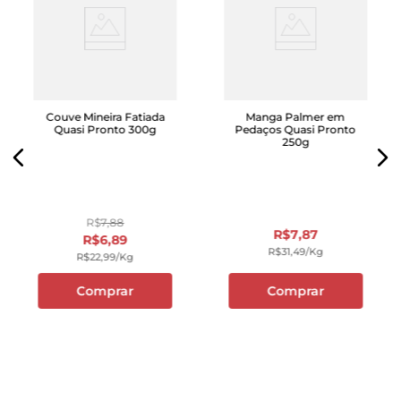
Couve Mineira Fatiada
Manga Palmer em
Quasi Pronto 300g
Pedaços Quasi Pronto
250g
R$
7
,
88
R$
7
,
87
R$
6
,
89
R$
31
,
49
/kg
R$
22
,
99
/kg
Comprar
Comprar