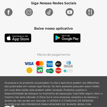
Siga Nossas Redes Sociais
Baixe nosso aplicativo
Meios de pagamento
Os preços e os produtos visualizados no site e aplicativo podem ser diferentes
dos praticados em nossas lojas físicas. Os itens pesáveis possuem peso médio
em suas descrições, pois podem sofrer variação. Produtos sujeitos à
disponibilidade de estoque no momento da separação. Caso falte algum item, o
mesmo não será cobrado. O Zona Sul é uma empresa varejista e se reserva o
direito de não vender por atacado. A VENDA E O CONSUMO DE BEBIDAS
ALCOÓLICAS SÃO PROIBIDOS PARA MENORES DE 18 ANOS. BEBA COM