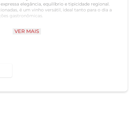
expressa elegância, equilíbrio e tipicidade regional.
onadas, é um vinho versátil, ideal tanto para o dia a
ções gastronômicas.
VER MAIS
 Carmo
s portuguesas, podendo incluir:
lo)