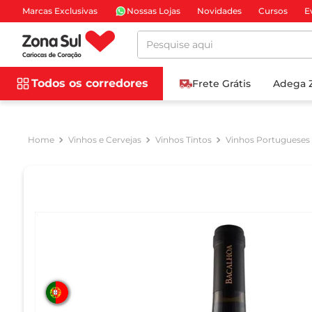
Marcas Exclusivas
Nossas Lojas
Novidades
Cursos
E
Pesquise aqui
Todos os corredores
Frete Grátis
Adega 
Vinhos e Cervejas
Vinhos Tintos
Vinhos Portugueses