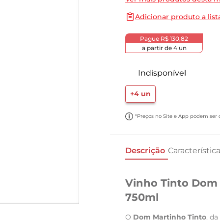
10
º
cebola
Adicionar produto a list
Pague
R$ 130,82
a partir de
4
un
Indisponível
+
4
un
*Preços no Site e App podem ser di
Descrição
Característic
Vinho Tinto Dom 
750ml
O
Dom Martinho Tinto
, da