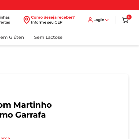
inhas
Como deseja receber?
0
Login
fertas
Informe seu CEP
Sem Glúten
Sem Lactose
Dom Martinho
mo Garrafa
marca