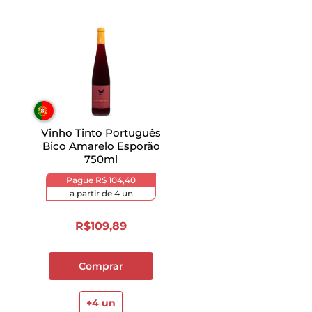
Vinho Tinto Português
Bico Amarelo Esporão
750ml
Pague
R$ 104,40
a partir de
4
un
R$
109
,
89
Comprar
+
4
un