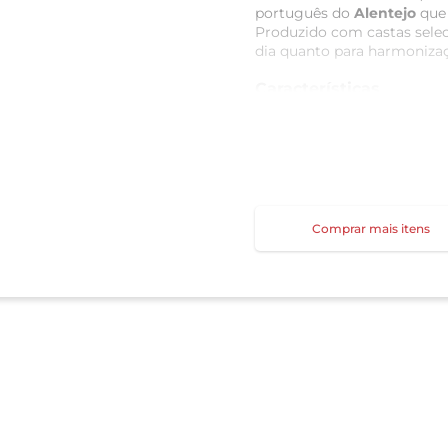
português do
Alentejo
que 
Produzido com castas seleci
dia quanto para harmoniza
Características
Tipo:
Vinho Tinto
País:
Portugal
Região:
Alentejo
Produtor:
Quinta do
Volume:
750ml
Classificação:
Seco
Comprar mais itens
Uvas
Blend de castas tradicionai
Aragonez (Tempranil
Trincadeira
Castelão
Alicante Bouschet
Notas de Degustação