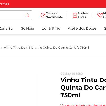
ventos
Compre
Minhas
M
Novamente
Listas
O
TERMOS MAIS
Zona Sul
Só Hoje
BUSCADOS
L'or & Pilão
Ateliê dos Doces
1
º
cafe
2
º
papel higienico
Vinho Tinto Dom Martinho Quinta Do Carmo Garrafa 750ml
3
º
iogurte
4
º
manteiga
5
º
detergente
Código
:
958980
6
º
azeite
Vinho Tinto 
7
º
biscoito
Quinta Do Car
750ml
8
º
leite
9
º
chocolate
Ver mais produtos desta 