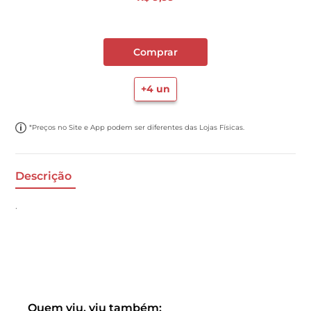
Comprar
+
4
un
*Preços no Site e App podem ser diferentes das Lojas Físicas.
Descrição
.
Quem viu, viu também: