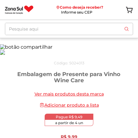
Como deseja receber?
Informe seu CEP
Pesquise aqui
Código
:
5024013
Embalagem de Presente para Vinho
Wine Care
Ver mais produtos desta marca
Adicionar produto a lista
Pague
R$ 9,49
a partir de
4
un
R$
9
,
99