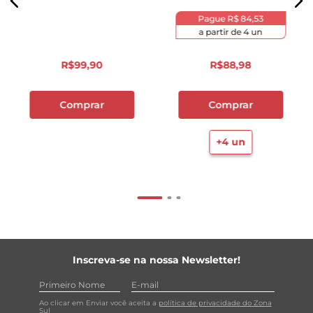
Pague
R$ 84,53
a partir de
4
un
R$
99
,
90
R$
88
,
98
Comprar
Comprar
+
4
un
Inscreva-se na nossa Newsletter!
Ao clicar em Enviar você aceita a
política de privacidade do Zona
Sul