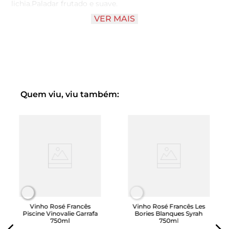
lichia.Paladar frutado e suave.
VER MAIS
Harmonização: Ideal para acompanhar pratos de
gastronomia tropical, mediterrânea, peixes, frutos do
mar, saladas, grelhados e culinária japonesa.
Agradável e surpreendente para todos os momentos de
convívio, como aperitivos, happy hours e encontros
casuais, Servir a 9°C. Aprecie com 2 pedras de gelo.
Quem viu, viu também:
Vinho Rosé Francês
Vinho Rosé Francês Les
Piscine Vinovalie Garrafa
Bories Blanques Syrah
750ml
750ml