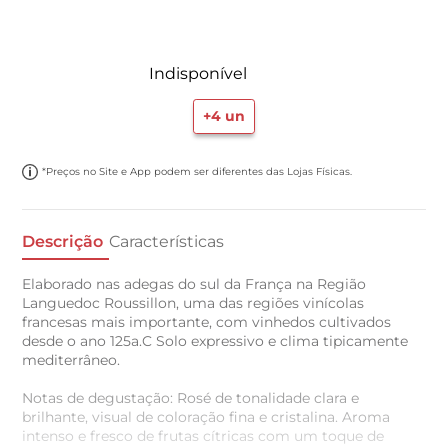
Indisponível
+
4
un
*Preços no Site e App podem ser diferentes das Lojas Físicas.
Descrição
Características
Elaborado nas adegas do sul da França na Região
Languedoc Roussillon, uma das regiões vinícolas
francesas mais importante, com vinhedos cultivados
desde o ano 125a.C Solo expressivo e clima tipicamente
mediterrâneo.
Notas de degustação: Rosé de tonalidade clara e
brilhante, visual de coloração fina e cristalina. Aroma
intenso e fresco de frutas cítricas com um toque de