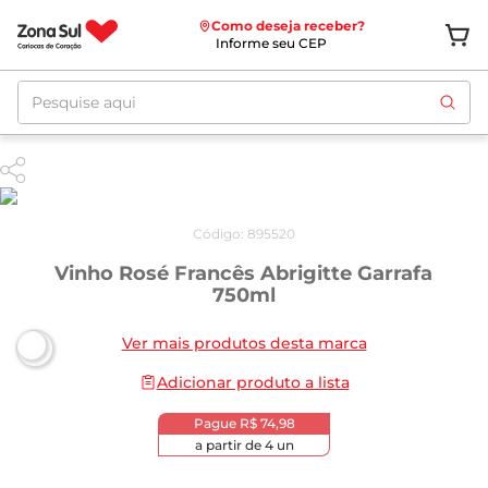
Como deseja receber?
Informe seu CEP
Pesquise aqui
Código
:
895520
Vinho Rosé Francês Abrigitte Garrafa
750ml
Ver mais produtos desta marca
Adicionar produto a lista
Pague
R$ 74,98
a partir de
4
un