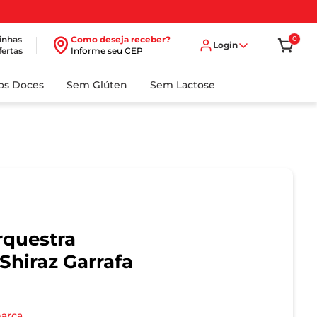
inhas
Como deseja receber?
0
Login
fertas
Informe seu CEP
dos Doces
Sem Glúten
Sem Lactose
rquestra
Shiraz Garrafa
marca