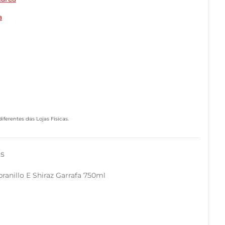
a
ferentes das Lojas Físicas.
as
ranillo E Shiraz Garrafa 750ml