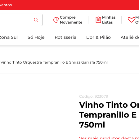
ventos
Compre
Minhas
M
Novamente
Listas
O
TERMOS MAIS
Zona Sul
Só Hoje
BUSCADOS
Rotisseria
L'or & Pilão
Ateliê 
1
º
cafe
2
º
papel higienico
Vinho Tinto Orquestra Tempranillo E Shiraz Garrafa 750ml
3
º
iogurte
4
º
manteiga
5
º
azeite
Código
:
923079
6
º
biscoito
Vinho Tinto O
7
º
detergente
Tempranillo E 
750ml
8
º
leite
9
º
chocolate
Ver mais produtos desta 