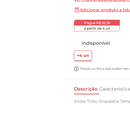
10
º
cebola
Adicionar produto a list
Pague
R$ 52,16
a partir de
4
un
Indisponível
+
4
un
*Preços no Site e App podem ser di
Descrição
Característic
Vinho Tinto Orquestra Temp