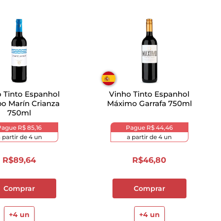
 Tinto Espanhol
Vinho Tinto Espanhol
o Marín Crianza
Máximo Garrafa 750ml
750ml
Pague
R$ 85,16
Pague
R$ 44,46
 partir de
4
un
a partir de
4
un
R$
89
,
64
R$
46
,
80
Comprar
Comprar
+
4
un
+
4
un