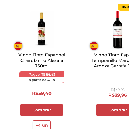
Ofer
Vinho Tinto Espanhol
Vinho Tinto Es
Cherubinho Alesara
Tempranillo Mar
750ml
Ardoza Garrafa
Pague
R$ 56,43
a partir de
4
un
R$
49
,
95
R$
59
,
40
R$
39
,
96
Comprar
Comprar
+
4
un