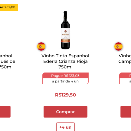
ta
até
12/08
panhol
Vinho Tinto Espanhol
Vinho
qués de
Ederra Crianza Rioja
Camp
 750ml
750ml
Pague
R$ 123,03
a partir de
4
un
a
R$
129
,
50
Comprar
+
4
un