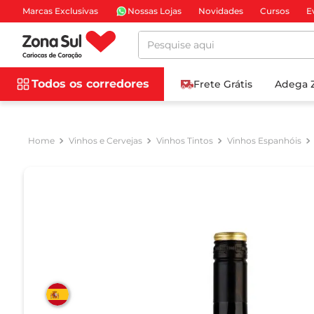
Marcas Exclusivas
Nossas Lojas
Novidades
Cursos
E
Pesquise aqui
Todos os corredores
Frete Grátis
Adega 
Vinhos e Cervejas
Vinhos Tintos
Vinhos Espanhóis