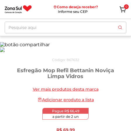
Como deseja receber?
0
Informe seu CEP
Pesquise aqui
Código
:
867632
Esfregão Mop Refil Bettanin Noviça
Limpa Vidros
Ver mais produtos desta marca
Adicionar produto a lista
Pague
R$ 66,49
a partir de
2
un
R$
69
,
99