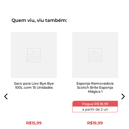
Quem viu, viu também:
Saco para Lixo Bye Bye
Esponja Removedora
100L com 15 Unidades
Scotch Brite Esponja
Mágica 1
Pague
R$ 18,99
a partir de
2
un
R$
15
,
99
R$
19
,
99