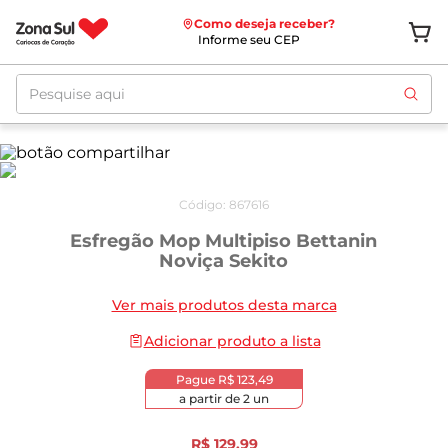
Como deseja receber?
Informe seu CEP
Pesquise aqui
Código
:
867616
Esfregão Mop Multipiso Bettanin
Noviça Sekito
Ver mais produtos desta marca
Adicionar produto a lista
Pague
R$ 123,49
a partir de
2
un
R$
129
,
99