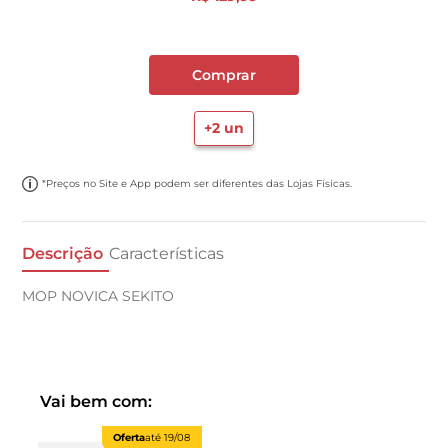
Comprar
+
2
un
*Preços no Site e App podem ser diferentes das Lojas Físicas.
Descrição
Características
MOP NOVICA SEKITO
Vai bem com:
Oferta
até
19/08