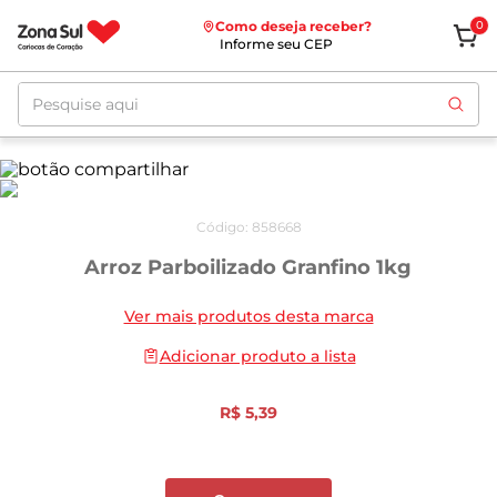
Como deseja receber?
0
Informe seu CEP
Pesquise aqui
Código
:
858668
Arroz Parboilizado Granfino 1kg
Ver mais produtos desta marca
Adicionar produto a lista
R$
5
,
39