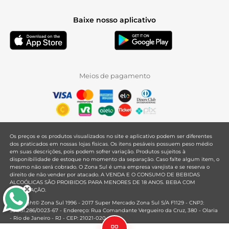
Baixe nosso aplicativo
Meios de pagamento
Os preços e os produtos visualizados no site e aplicativo podem ser diferentes
dos praticados em nossas lojas físicas. Os itens pesáveis possuem peso médio
em suas descrições, pois podem sofrer variação. Produtos sujeitos à
disponibilidade de estoque no momento da separação. Caso falte algum item, o
mesmo não será cobrado. O Zona Sul é uma empresa varejista e se reserva o
direito de não vender por atacado. A VENDA E O CONSUMO DE BEBIDAS
ALCOÓLICAS SÃO PROIBIDOS PARA MENORES DE 18 ANOS. BEBA COM
MODERAÇÃO.
Copyright© Zona Sul 1996 - 2017 Super Mercado Zona Sul S/A F1129 - CNPJ:
33.381.286/0023-67 - Endereço: Rua Comandante Vergueiro da Cruz, 380 - Olaria
- Rio de Janeiro - RJ - CEP: 21021-020