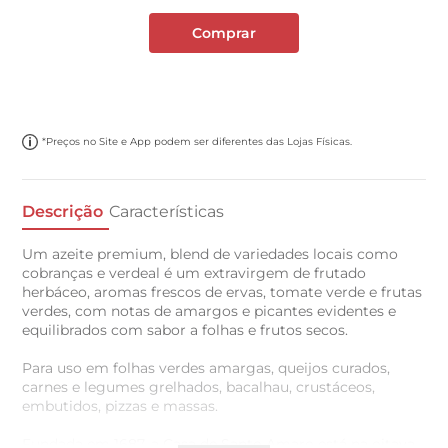
Comprar
*Preços no Site e App podem ser diferentes das Lojas Físicas.
Descrição
Características
Um azeite premium, blend de variedades locais como
cobranças e verdeal é um extravirgem de frutado
herbáceo, aromas frescos de ervas, tomate verde e frutas
verdes, com notas de amargos e picantes evidentes e
equilibrados com sabor a folhas e frutos secos.
Para uso em folhas verdes amargas, queijos curados,
carnes e legumes grelhados, bacalhau, crustáceos,
embutidos, pizzas e massas.
Fundada em 1687, a Casa de Santo Amaro está na oitava