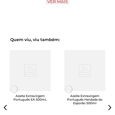
VER MAIS
geração familiar e desde o século XIX, a produção de
azeite e azeitona passou a ter grande importância
econômica.
Foi a partir de 2006 que passaram a vender o produto
engarrafado e hoje os azeites da Casa de Santo Amaro
são os mais premiados extravirgens da região de Trás-Os-
Montes, norte de Portugal.
Quem viu, viu também:
Azeite Extravirgem
Azeite Extravirgem
Português EA 500mL
Português Herdade do
Esporão 500ml