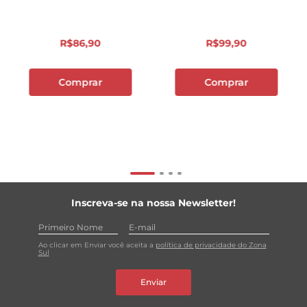
R$
86
,
90
R$
99
,
90
Comprar
Comprar
Inscreva-se na nossa Newsletter!
Ao clicar em Enviar você aceita a
política de privacidade do Zona
Sul
Enviar