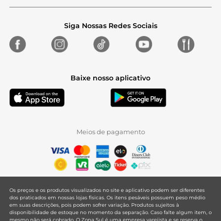
Siga Nossas Redes Sociais
Baixe nosso aplicativo
Meios de pagamento
Os preços e os produtos visualizados no site e aplicativo podem ser diferentes
dos praticados em nossas lojas físicas. Os itens pesáveis possuem peso médio
em suas descrições, pois podem sofrer variação. Produtos sujeitos à
disponibilidade de estoque no momento da separação. Caso falte algum item, o
mesmo não será cobrado. O Zona Sul é uma empresa varejista e se reserva o