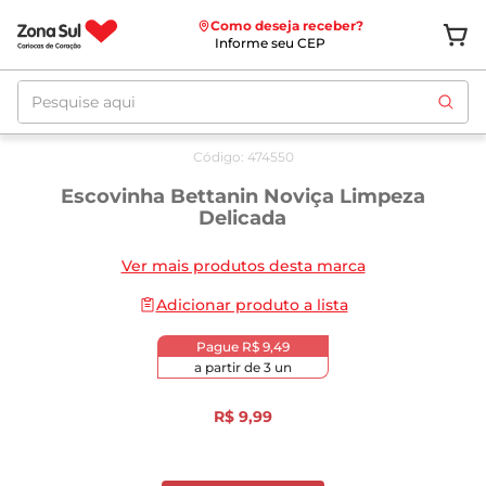
Como deseja receber?
Informe seu CEP
Pesquise aqui
Código
:
474550
Escovinha Bettanin Noviça Limpeza
Delicada
Ver mais produtos desta marca
Adicionar produto a lista
Pague
R$ 9,49
a partir de
3
un
R$
9
,
99