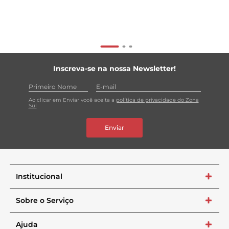
Inscreva-se na nossa Newsletter!
Ao clicar em Enviar você aceita a
política de privacidade do Zona
Sul
Enviar
Institucional
+
Sobre o Serviço
+
Ajuda
+