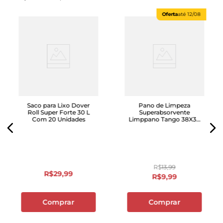
Oferta
até
12/08
Saco para Lixo Dover
Pano de Limpeza
Roll Super Forte 30 L
Superabsorvente
Com 20 Unidades
Limppano Tango 38X36
com 2 Unidades
R$
13
,
99
R$
29
,
99
R$
9
,
99
Comprar
Comprar