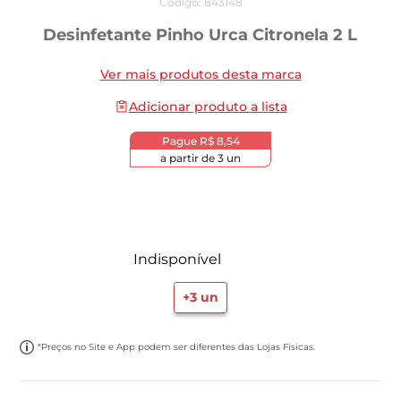
Código
:
843148
Desinfetante Pinho Urca Citronela 2 L
Ver mais produtos desta marca
Adicionar produto a lista
Pague
R$ 8,54
a partir de
3
un
Indisponível
+
3
un
*Preços no Site e App podem ser diferentes das Lojas Físicas.