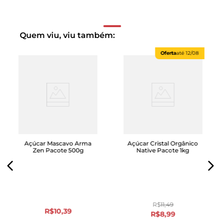
Quem viu, viu também:
Oferta
até
12/08
Açúcar Mascavo Arma
Açúcar Cristal Orgânico
Zen Pacote 500g
Native Pacote 1kg
R$
11
,
49
R$
10
,
39
R$
8
,
99