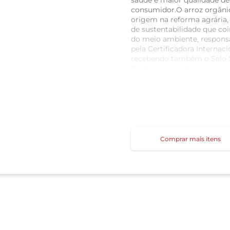
saúde e maior qualidade de 
consumidor.O arroz orgâni
origem na reforma agrária, 
de sustentabilidade que co
do meio ambiente, responsab
pela Certificadora Internaci
recebendo também o Selo Si
Conformidade Orgânica), g
normas e padrões nacionais
179kcal
Comprar mais itens