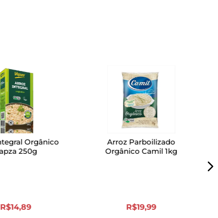
ntegral Orgânico
Arroz Parboilizado
apza 250g
Orgânico Camil 1kg
R$
14
,
89
R$
19
,
99