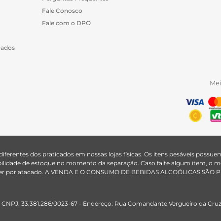
Fale Conosco
Fale com o DPO
Dados
Me
 diferentes dos praticados em nossas lojas físicas. Os itens pesáveis poss
nibilidade de estoque no momento da separação. Caso falte algum item, o
ão vender por atacado. A VENDA E O CONSUMO DE BEBIDAS ALCOÓLICAS S
 CNPJ: 33.381.286/0023-67 - Endereço: Rua Comandante Vergueiro da Cruz, 