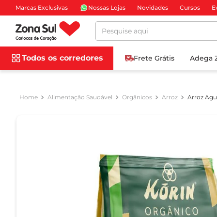
Marcas Exclusivas
Nossas Lojas
Novidades
Cursos
E
Pesquise aqui
Todos os corredores
Frete Grátis
Adega 
Alimentação Saudável
Orgânicos
Arroz
Arroz Agu