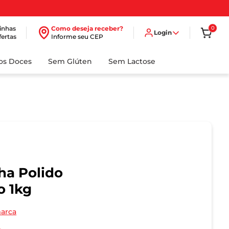
inhas
Como deseja receber?
0
Login
fertas
Informe seu CEP
dos Doces
Sem Glúten
Sem Lactose
ha Polido
o 1kg
marca