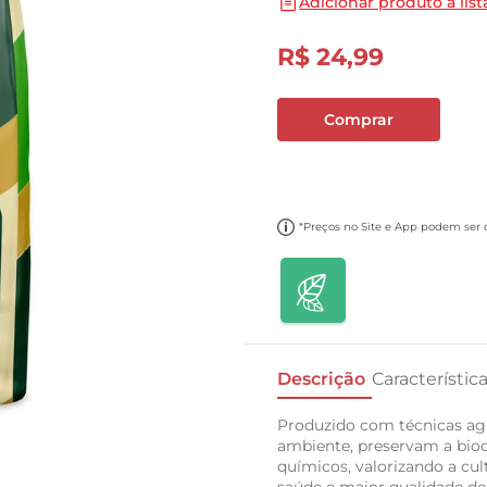
Adicionar produto a list
10
º
papel toalha
R$
24
,
99
Comprar
*Preços no Site e App podem ser di
Descrição
Característic
Produzido com técnicas ag
ambiente, preservam a biod
químicos, valorizando a cul