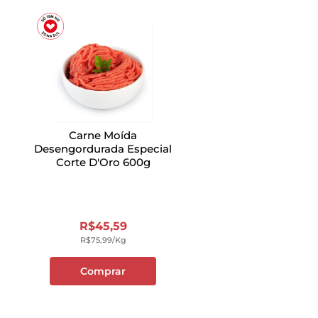
Carne Moída
Desengordurada Especial
Corte D'Oro 600g
R$
45
,
59
R$
75
,
99
/kg
Comprar