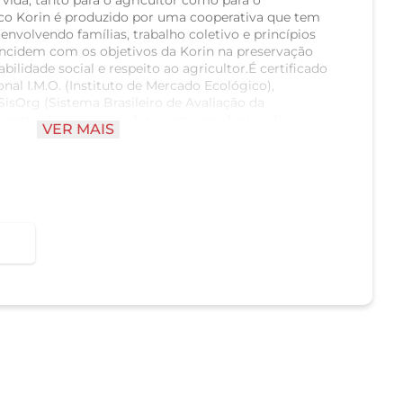
vida, tanto para o agricultor como para o
co Korin é produzido por uma cooperativa que tem
envolvendo famílias, trabalho coletivo e princípios
incidem com os objetivos da Korin na preservação
ilidade social e respeito ao agricultor.É certificado
onal I.M.O. (Instituto de Mercado Ecológico),
sOrg (Sistema Brasileiro de Avaliação da
arantindo que os produtos estejam dentro das
VER MAIS
 e internacionais dos orgânicos. Porção de 50g =