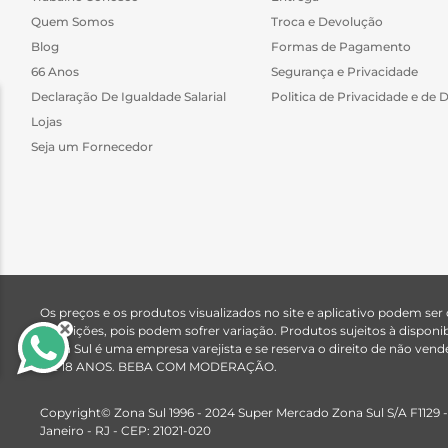
Quem Somos
Troca e Devolução
Blog
Formas de Pagamento
66 Anos
Segurança e Privacidade
Declaração De Igualdade Salarial
Politica de Privacidade e de 
Lojas
Seja um Fornecedor
Os preços e os produtos visualizados no site e aplicativo podem ser
descrições, pois podem sofrer variação. Produtos sujeitos à dispo
Zona Sul é uma empresa varejista e se reserva o direito de n
DE 18 ANOS. BEBA COM MODERAÇÃO.
Copyright© Zona Sul 1996 - 2024 Super Mercado Zona Sul S/A F1129 -
Janeiro - RJ - CEP: 21021-020