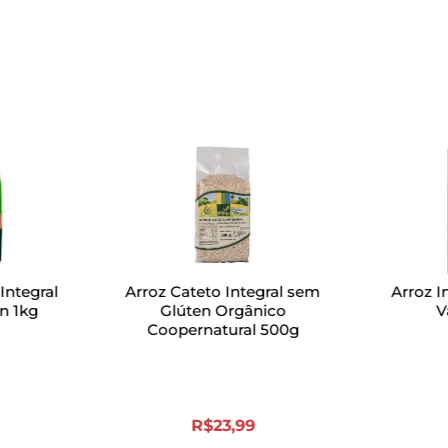
Integral
Arroz Cateto Integral sem
Arroz I
n 1kg
Glúten Orgânico
V
Coopernatural 500g
R$
23
,
99