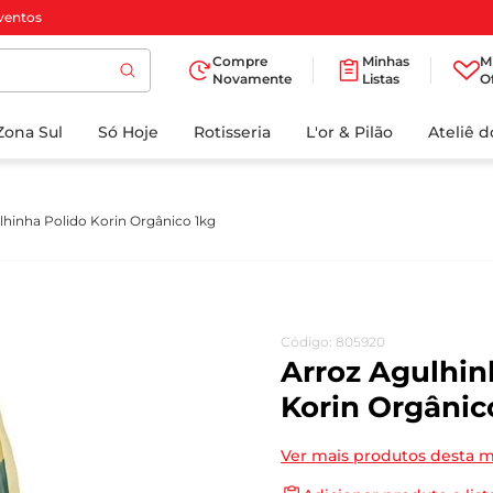
ventos
Compre
Minhas
M
Novamente
Listas
O
TERMOS MAIS
Zona Sul
Só Hoje
BUSCADOS
Rotisseria
L'or & Pilão
Ateliê 
1
º
cafe
2
º
papel higienico
lhinha Polido Korin Orgânico 1kg
3
º
manteiga
4
º
iogurte
5
º
detergente
Código
:
805920
6
º
azeite
Arroz Agulhin
7
º
leite
Korin Orgânic
8
º
biscoito
Ver mais produtos desta 
9
º
chocolate