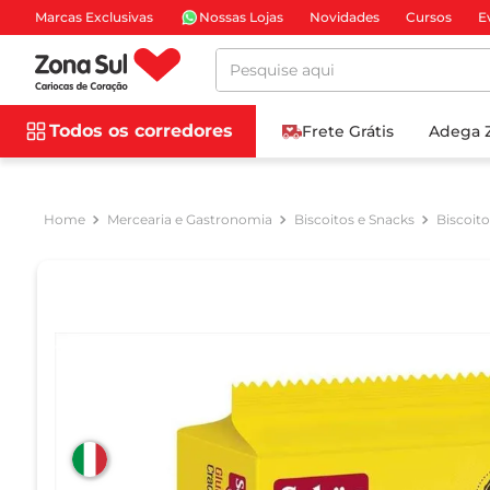
Marcas Exclusivas
Nossas Lojas
Novidades
Cursos
E
Pesquise aqui
Todos os corredores
Frete Grátis
Adega 
Mercearia e Gastronomia
Biscoitos e Snacks
Biscoit