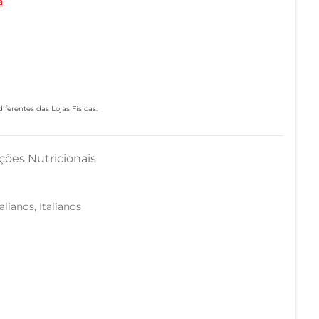
a
ferentes das Lojas Físicas.
ções Nutricionais
talianos, Italianos