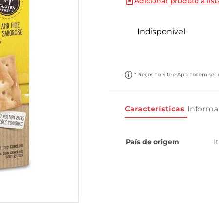
Adicionar produto a list
10
º
papel toalha
Indisponível
*Preços no Site e App podem ser di
Características
Informa
País de origem
I