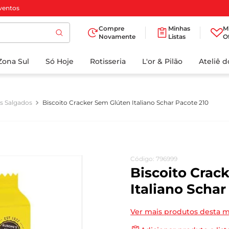
ventos
Compre
Minhas
M
Novamente
Listas
O
TERMOS MAIS
Zona Sul
Só Hoje
BUSCADOS
Rotisseria
L'or & Pilão
Ateliê 
1
º
cafe
2
º
papel higienico
os Salgados
Biscoito Cracker Sem Glúten Italiano Schar Pacote 210
3
º
manteiga
4
º
iogurte
5
º
detergente
Código
:
796999
6
º
azeite
Biscoito Crac
7
º
leite
Italiano Schar
8
º
biscoito
Ver mais produtos desta 
9
º
chocolate