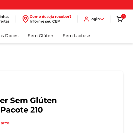
inhas
Como deseja receber?
0
Login
fertas
Informe seu CEP
dos Doces
Sem Glúten
Sem Lactose
ker Sem Glúten
 Pacote 210
marca