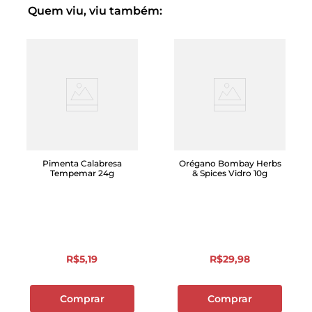
Quem viu, viu também:
Pimenta Calabresa
Orégano Bombay Herbs
Tempemar 24g
& Spices Vidro 10g
R$
5
,
19
R$
29
,
98
Comprar
Comprar