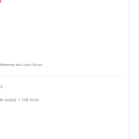
a
ferentes das Lojas Físicas.
as
e sopa) = 148 kcal.