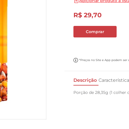
Adicionar produto a list
10
º
papel toalha
R$
29
,
70
Comprar
*Preços no Site e App podem ser di
Descrição
Característic
Porção de 28,35g (1 colher d