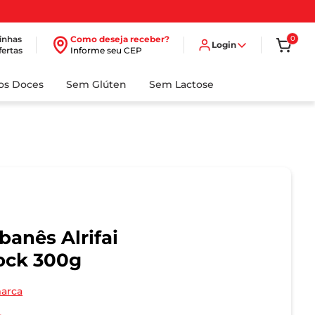
inhas
Como deseja receber?
0
Login
fertas
Informe seu CEP
dos Doces
Sem Glúten
Sem Lactose
banês Alrifai
Lock 300g
marca