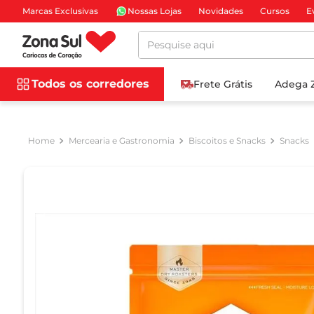
Marcas Exclusivas
Nossas Lojas
Novidades
Cursos
E
Pesquise aqui
Todos os corredores
Frete Grátis
Adega 
Mercearia e Gastronomia
Biscoitos e Snacks
Snacks