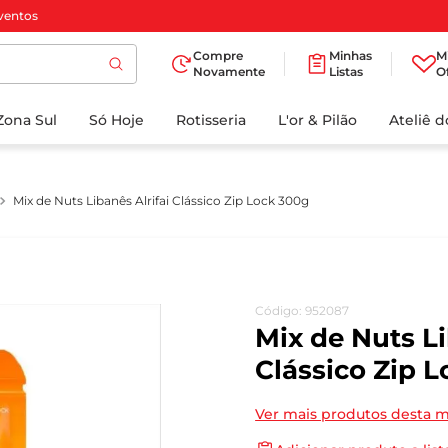
ventos
Compre
Minhas
M
Novamente
Listas
O
TERMOS MAIS
Zona Sul
Só Hoje
BUSCADOS
Rotisseria
L'or & Pilão
Ateliê 
1
º
cafe
2
º
papel higienico
Mix de Nuts Libanês Alrifai Clássico Zip Lock 300g
3
º
manteiga
4
º
iogurte
5
º
detergente
Código
:
952087
6
º
azeite
Mix de Nuts Li
7
º
leite
Clássico Zip 
8
º
biscoito
Ver mais produtos desta 
9
º
chocolate