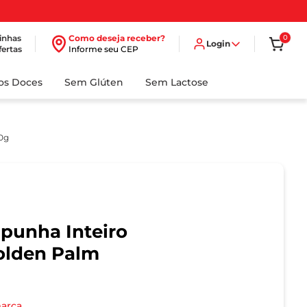
inhas
Como deseja receber?
0
Login
fertas
Informe seu CEP
dos Doces
Sem Glúten
Sem Lactose
70g
punha Inteiro
olden Palm
marca