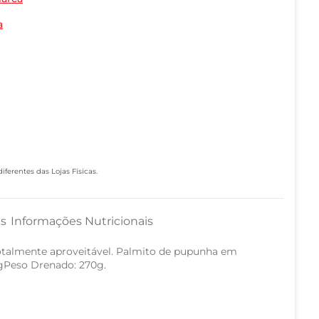
a
ferentes das Lojas Físicas.
as
Informações Nutricionais
otalmente aproveitável. Palmito de pupunha em
0gPeso Drenado: 270g.