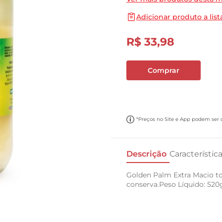
10
º
carne moida
Adicionar produto a list
R$
33
,
98
Comprar
*Preços no Site e App podem ser di
Descrição
Característic
Golden Palm Extra Macio t
conserva.Peso Líquido: 52