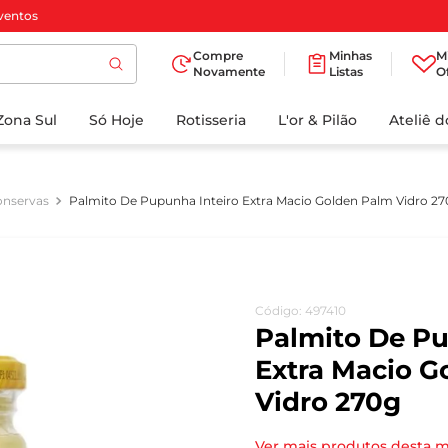
ventos
Compre
Minhas
M
Novamente
Listas
O
TERMOS MAIS
Zona Sul
Só Hoje
BUSCADOS
Rotisseria
L'or & Pilão
Ateliê 
1
º
cafe
2
º
iogurte
nservas
Palmito De Pupunha Inteiro Extra Macio Golden Palm Vidro 2
3
º
papel higienico
4
º
manteiga
5
º
azeite
Código
:
497410
6
º
detergente
Palmito De Pu
7
º
leite
Extra Macio G
Vidro 270g
8
º
biscoito
9
º
chocolate
Ver mais produtos desta 