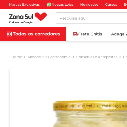
Marcas Exclusivas
Nossas Lojas
Novidades
Cursos
E
Pesquise aqui
Todos os corredores
Frete Grátis
Adega 
Mercearia e Gastronomia
Conservas e Antepastos
Co