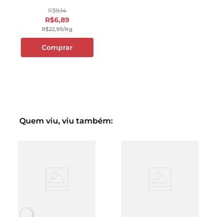
R$
9
,
14
R$
6
,
89
R$
22
,
99
/kg
Comprar
Quem viu, viu também: