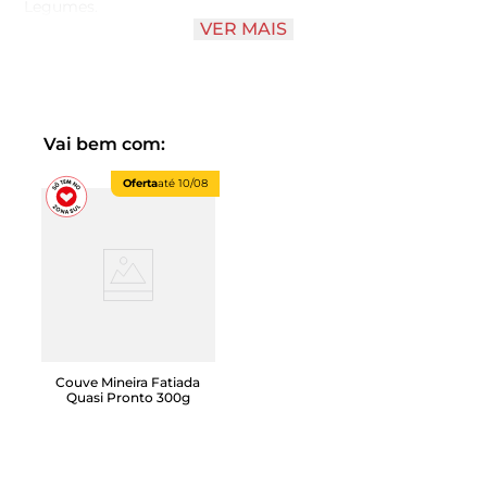
Legumes.
VER MAIS
Feita com ingredientes cuidadosamente selecionados:
galinha, macarrão, cenoura, pimentão, batata e salsinha.
Vai bem com:
Oferta
até
10/08
Couve Mineira Fatiada
Quasi Pronto 300g