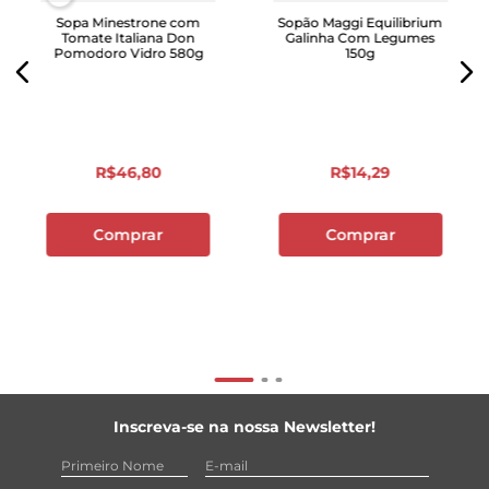
Sopa Minestrone com
Sopão Maggi Equilibrium
Tomate Italiana Don
Galinha Com Legumes
Pomodoro Vidro 580g
150g
R$
46
,
80
R$
14
,
29
Comprar
Comprar
Inscreva-se na nossa Newsletter!