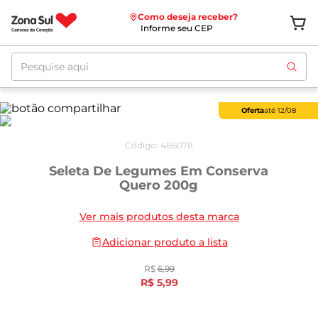
Como deseja receber?
Informe seu CEP
Pesquise aqui
Oferta
até
12/08
Código
:
486078
Seleta De Legumes Em Conserva
Quero 200g
Ver mais produtos desta marca
Adicionar produto a lista
R$
6
,
99
R$
5
,
99