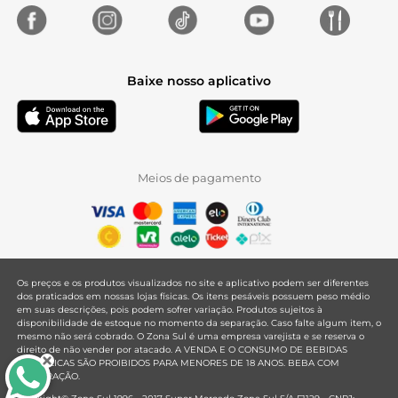
Baixe nosso aplicativo
Meios de pagamento
Os preços e os produtos visualizados no site e aplicativo podem ser diferentes
dos praticados em nossas lojas físicas. Os itens pesáveis possuem peso médio
em suas descrições, pois podem sofrer variação. Produtos sujeitos à
disponibilidade de estoque no momento da separação. Caso falte algum item, o
mesmo não será cobrado. O Zona Sul é uma empresa varejista e se reserva o
direito de não vender por atacado. A VENDA E O CONSUMO DE BEBIDAS
ALCOÓLICAS SÃO PROIBIDOS PARA MENORES DE 18 ANOS. BEBA COM
MODERAÇÃO.