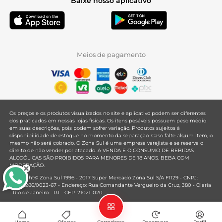
Baixe nosso aplicativo
Meios de pagamento
Os preços e os produtos visualizados no site e aplicativo podem ser diferentes
dos praticados em nossas lojas físicas. Os itens pesáveis possuem peso médio
em suas descrições, pois podem sofrer variação. Produtos sujeitos à
disponibilidade de estoque no momento da separação. Caso falte algum item, o
mesmo não será cobrado. O Zona Sul é uma empresa varejista e se reserva o
direito de não vender por atacado. A VENDA E O CONSUMO DE BEBIDAS
ALCOÓLICAS SÃO PROIBIDOS PARA MENORES DE 18 ANOS. BEBA COM
MODERAÇÃO.
Copyright© Zona Sul 1996 - 2017 Super Mercado Zona Sul S/A F1129 - CNPJ:
33.381.286/0023-67 - Endereço: Rua Comandante Vergueiro da Cruz, 380 - Olaria
- Rio de Janeiro - RJ - CEP: 21021-020
Mantido por