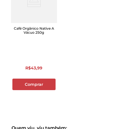
Café Orgânico Native A
Vácuo 250g
R$
43
,
99
Comprar
Quem viu, viu também: