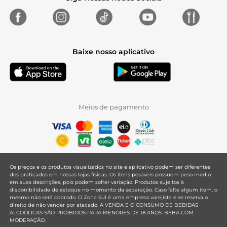
Baixe nosso aplicativo
Meios de pagamento
Os preços e os produtos visualizados no site e aplicativo podem ser diferentes
dos praticados em nossas lojas físicas. Os itens pesáveis possuem peso médio
em suas descrições, pois podem sofrer variação. Produtos sujeitos à
disponibilidade de estoque no momento da separação. Caso falte algum item, o
mesmo não será cobrado. O Zona Sul é uma empresa varejista e se reserva o
direito de não vender por atacado. A VENDA E O CONSUMO DE BEBIDAS
ALCOÓLICAS SÃO PROIBIDOS PARA MENORES DE 18 ANOS. BEBA COM
MODERAÇÃO.