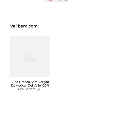
Sugestões de uso: Os snacks da linha Energy são
perfeitos para serem consumidos no dia a dia,
promovendo energia e saciedade. Veganos e 100%
naturais, são ideais para quem pratica atividades físicas e
Vai bem com:
uma excelente opção para aqueles que buscam por um
alimento prático, saudável e nutritivo.
Suco Pronto Sem Adição
De Açúcar Del Valle 100%
Uva Garrafa 1,5 L