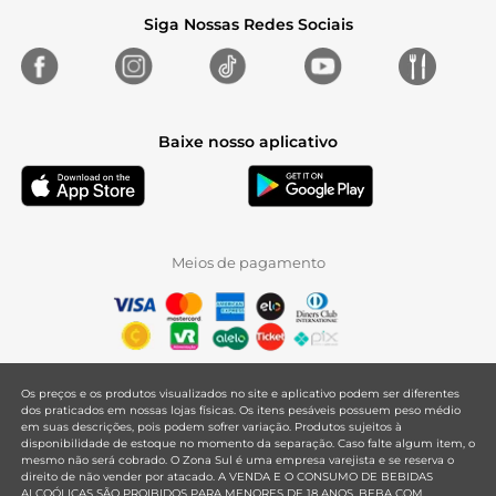
Siga Nossas Redes Sociais
Baixe nosso aplicativo
Meios de pagamento
Os preços e os produtos visualizados no site e aplicativo podem ser diferentes
dos praticados em nossas lojas físicas. Os itens pesáveis possuem peso médio
em suas descrições, pois podem sofrer variação. Produtos sujeitos à
disponibilidade de estoque no momento da separação. Caso falte algum item, o
mesmo não será cobrado. O Zona Sul é uma empresa varejista e se reserva o
direito de não vender por atacado. A VENDA E O CONSUMO DE BEBIDAS
ALCOÓLICAS SÃO PROIBIDOS PARA MENORES DE 18 ANOS. BEBA COM