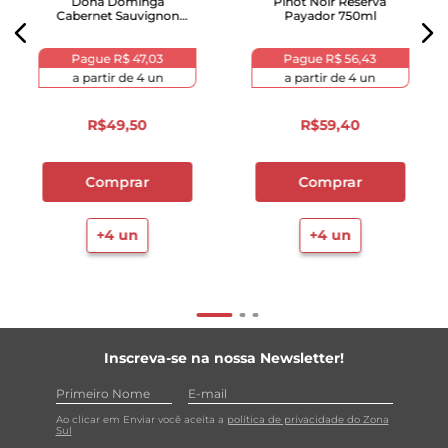
Doña Dominga
Pinot Noir Reserva
Cabernet Sauvignon
Payador 750ml
Garrafa 750ml
Pague
R$ 47,03
Pague
R$ 56,43
a partir de
4
un
a partir de
4
un
R$
49
,
50
R$
59
,
40
Comprar
Comprar
+
4
un
+
4
un
Inscreva-se na nossa Newsletter!
Ao clicar em Enviar você aceita a
política de privacidade do Zona
Sul