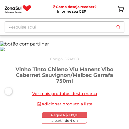
Como deseja receber?
Informe seu CEP
Pesquise aqui
Código
:
5124808
Vinho Tinto Chileno Viu Manent Vibo
Cabernet Sauvignon/Malbec Garrafa
750ml
Ver mais produtos desta marca
Adicionar produto a lista
Pague
R$ 189,81
a partir de
4
un