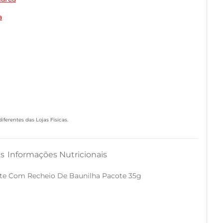
a
ferentes das Lojas Físicas.
as
Informações Nutricionais
ate Com Recheio De Baunilha Pacote 35g