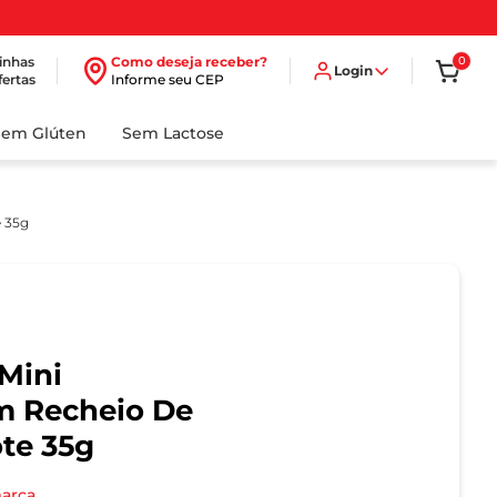
inhas
Como deseja receber?
0
Login
fertas
Informe seu CEP
Sem Glúten
Sem Lactose
e 35g
 Mini
m Recheio De
te 35g
marca