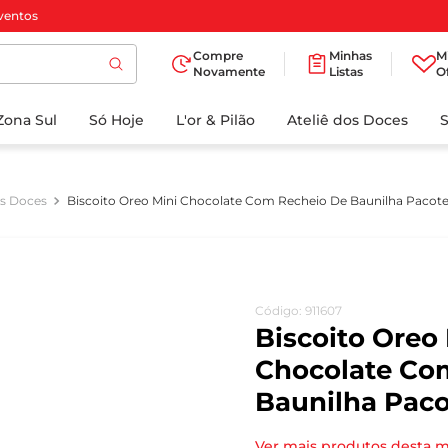
ventos
Compre
Minhas
M
Novamente
Listas
O
TERMOS MAIS
Zona Sul
Só Hoje
BUSCADOS
L'or & Pilão
Ateliê dos Doces
1
º
cafe
2
º
papel higienico
os Doces
Biscoito Oreo Mini Chocolate Com Recheio De Baunilha Pacot
3
º
iogurte
4
º
manteiga
5
º
detergente
Código
:
911607
6
º
azeite
Biscoito Oreo
7
º
biscoito
Chocolate Co
Baunilha Paco
8
º
leite
9
º
chocolate
Ver mais produtos desta 