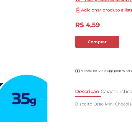
10
º
cebola
Adicionar produto a list
R$
4
,
59
Comprar
*Preços no Site e App podem ser di
Descrição
Característic
Biscoito Oreo Mini Chocol