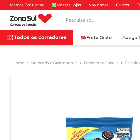
Marcas Exclusivas
Nossas Lojas
Novidades
Cursos
E
Pesquise aqui
Todos os corredores
Frete Grátis
Adega 
Mercearia e Gastronomia
Biscoitos e Snacks
Biscoit