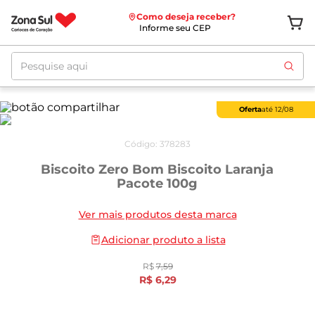
Como deseja receber?
Informe seu CEP
Pesquise aqui
Oferta
até
12/08
Código
:
378283
Biscoito Zero Bom Biscoito Laranja
Pacote 100g
Ver mais produtos desta marca
Adicionar produto a lista
R$
7
,
59
R$
6
,
29