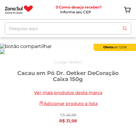
Como deseja receber?
Informe seu CEP
Pesquise aqui
Oferta
até
12/08
Código
:
909041
Cacau em Pó Dr. Oetker DeCoração
Caixa 150g
Ver mais produtos desta marca
Adicionar produto a lista
R$
40
,
38
R$
31
,
98