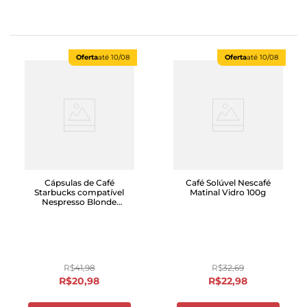
Oferta
até
10/08
Oferta
até
10/08
Cápsulas de Café
Café Solúvel Nescafé
Starbucks compatível
Matinal Vidro 100g
Nespresso Blonde
Espresso Roast com 10
unidades
R$
41
,
98
R$
32
,
69
R$
20
,
98
R$
22
,
98