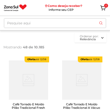
Como deseja receber?
0
Informe seu CEP
Pesquise aqui
ordenar por
Relevância
Mostrando
48 de 10.185
Oferta
até
12/08
Oferta
até
12/08
Café Torrado E Moído
Café Torrado E Moído
Pilão Tradicional Fresh
Pilão Tradicional A Vácuo