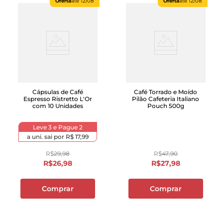
Oferta
até
12/08
Oferta
até
12/08
Cápsulas de Café
Café Torrado e Moído
Espresso Ristretto L'Or
Pilão Cafeteria Italiano
com 10 Unidades
Pouch 500g
Leve 3 e Pague 2
a uni. sai por
R$ 17,99
R$
29
,
98
R$
47
,
90
R$
26
,
98
R$
27
,
98
Comprar
Comprar