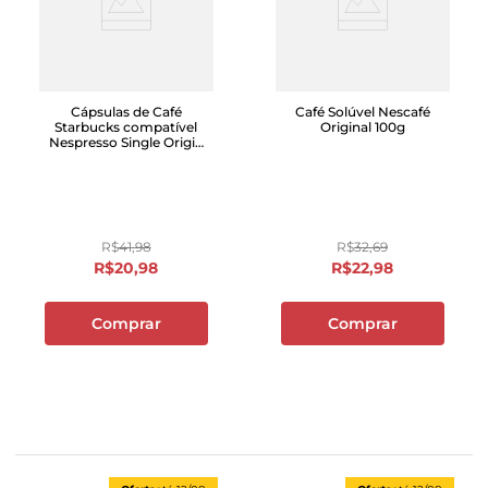
Cápsulas de Café
Café Solúvel Nescafé
Starbucks compatível
Original 100g
Nespresso Single Origin
Colômbia com 10
unidades
R$
41
,
98
R$
32
,
69
R$
20
,
98
R$
22
,
98
Comprar
Comprar