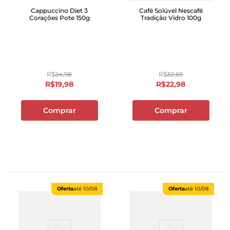
Cappuccino Diet 3
Café Solúvel Nescafé
Corações Pote 150g
Tradição Vidro 100g
R$
24
,
98
R$
32
,
69
R$
19
,
98
R$
22
,
98
Comprar
Comprar
Oferta
até
10/08
Oferta
até
10/08