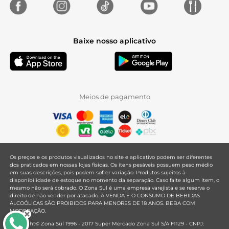
Baixe nosso aplicativo
Meios de pagamento
Os preços e os produtos visualizados no site e aplicativo podem ser diferentes
dos praticados em nossas lojas físicas. Os itens pesáveis possuem peso médio
em suas descrições, pois podem sofrer variação. Produtos sujeitos à
disponibilidade de estoque no momento da separação. Caso falte algum item, o
mesmo não será cobrado. O Zona Sul é uma empresa varejista e se reserva o
direito de não vender por atacado. A VENDA E O CONSUMO DE BEBIDAS
ALCOÓLICAS SÃO PROIBIDOS PARA MENORES DE 18 ANOS. BEBA COM
MODERAÇÃO.
Copyright© Zona Sul 1996 - 2017 Super Mercado Zona Sul S/A F1129 - CNPJ: