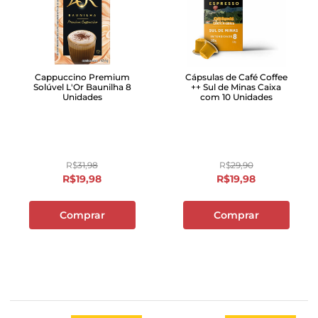
Cappuccino Premium
Cápsulas de Café Coffee
Solúvel L'Or Baunilha 8
++ Sul de Minas Caixa
Unidades
com 10 Unidades
R$
31
,
98
R$
29
,
90
R$
19
,
98
R$
19
,
98
Comprar
Comprar