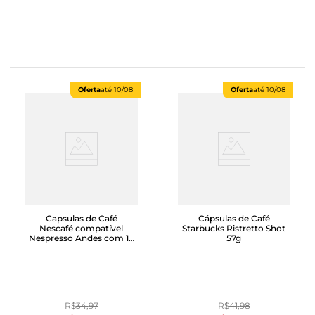
Oferta
até
10/08
Oferta
até
10/08
Capsulas de Café
Cápsulas de Café
Nescafé compatível
Starbucks Ristretto Shot
Nespresso Andes com 10
57g
unidades
R$
34
,
97
R$
41
,
98