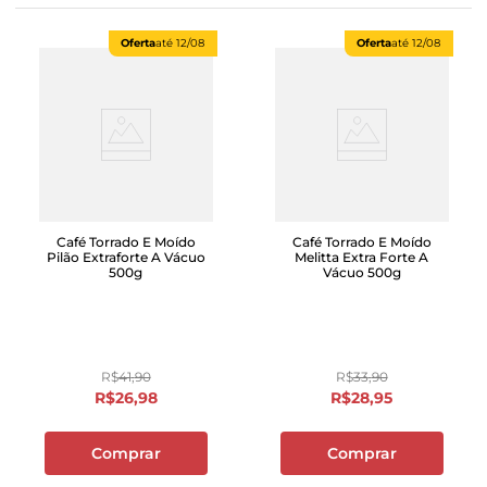
Oferta
até
12/08
Oferta
até
12/08
Café Torrado E Moído
Café Torrado E Moído
Pilão Extraforte A Vácuo
Melitta Extra Forte A
500g
Vácuo 500g
R$
41
,
90
R$
33
,
90
R$
26
,
98
R$
28
,
95
Comprar
Comprar