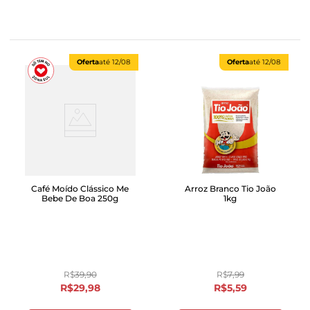
Oferta
até
12/08
Oferta
até
12/08
Café Moído Clássico Me
Arroz Branco Tio João
Bebe De Boa 250g
1kg
R$
39
,
90
R$
7
,
99
R$
29
,
98
R$
5
,
59