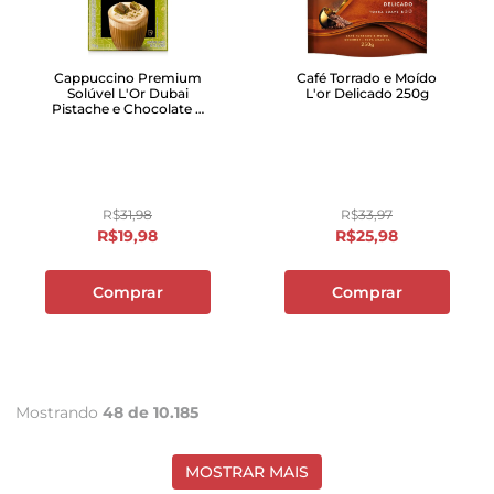
Cappuccino Premium
Café Torrado e Moído
Solúvel L'Or Dubai
L'or Delicado 250g
Pistache e Chocolate 8
Unidades
R$
31
,
98
R$
33
,
97
R$
19
,
98
R$
25
,
98
Comprar
Comprar
Mostrando
48 de 10.185
MOSTRAR MAIS