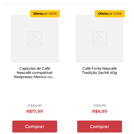
Oferta
até
10/08
Oferta
até
10/08
Capsulas de Café
Café Forte Nescafé
Nescafé compatível
Tradição Sachê 40g
Nespresso Mexico com
10 unidades
R$
34
,
97
R$
11
,
79
R$
17
,
99
R$
6
,
99
Comprar
Comprar