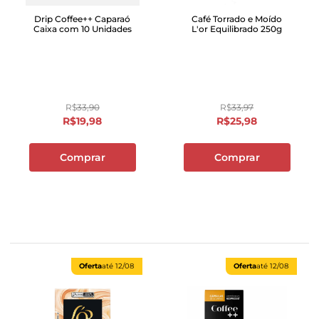
Drip Coffee++ Caparaó
Café Torrado e Moído
Caixa com 10 Unidades
L'or Equilibrado 250g
R$
33
,
90
R$
33
,
97
R$
19
,
98
R$
25
,
98
Comprar
Comprar
Oferta
até
12/08
Oferta
até
12/08