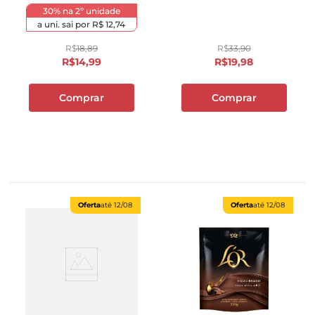
30% na 2º unidade
a uni. sai por
R$ 12,74
R$
18
,
89
R$
33
,
90
R$
14
,
99
R$
19
,
98
Comprar
Comprar
Oferta
até
12/08
Oferta
até
12/08