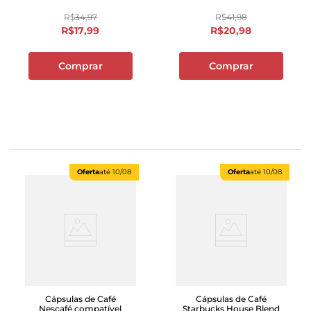
R$
34
,
97
R$
41
,
98
R$
17
,
99
R$
20
,
98
Comprar
Comprar
Oferta
até
10/08
Oferta
até
10/08
Cápsulas de Café
Cápsulas de Café
Nescafé compatível
Starbucks House Blend