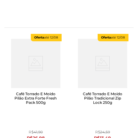
Oferta
até
12/08
Oferta
até
12/08
Café Torrado E Moído
Café Torrado E Moído
Pilão Extra Forte Fresh
Pilão Tradicional Zip
Pack 500g
Lock 250g
R$
41
,
90
R$
24
,
59