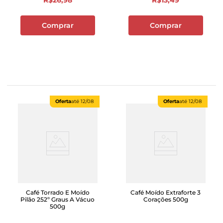
R$
26
,
98
R$
13
,
49
Comprar
Comprar
Oferta
até
12/08
Oferta
até
12/08
Café Torrado E Moído
Café Moído Extraforte 3
Pilão 252º Graus A Vácuo
Corações 500g
500g