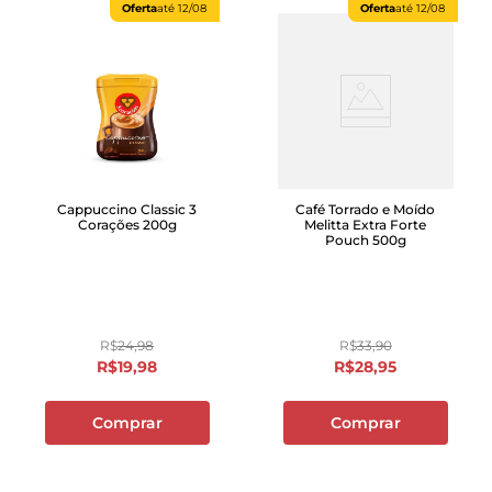
Oferta
até
12/08
Oferta
até
12/08
Cappuccino Classic 3
Café Torrado e Moído
Corações 200g
Melitta Extra Forte
Pouch 500g
R$
24
,
98
R$
33
,
90
R$
19
,
98
R$
28
,
95
Comprar
Comprar