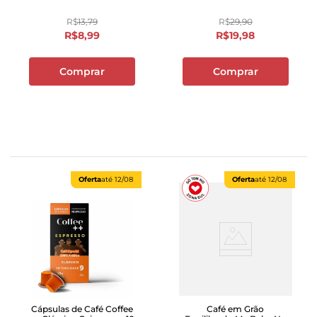
R$
13
,
79
R$
29
,
90
R$
8
,
99
R$
19
,
98
Comprar
Comprar
Oferta
até
12/08
Oferta
até
12/08
Cápsulas de Café Coffee
Café em Grão