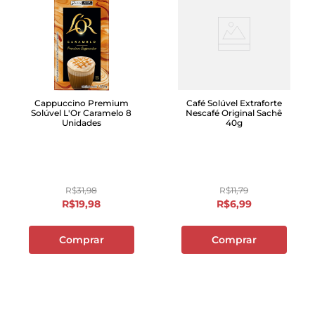
Cappuccino Premium
Café Solúvel Extraforte
Solúvel L'Or Caramelo 8
Nescafé Original Sachê
Unidades
40g
R$
31
,
98
R$
11
,
79
R$
19
,
98
R$
6
,
99
Comprar
Comprar