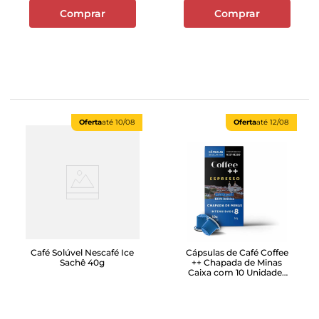
Comprar
Comprar
Oferta
até
10/08
Oferta
até
12/08
Café Solúvel Nescafé Ice
Cápsulas de Café Coffee
Sachê 40g
++ Chapada de Minas
Caixa com 10 Unidades
50g