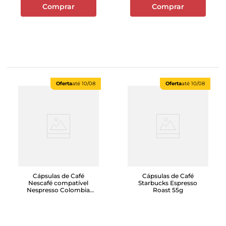
Comprar
Comprar
Oferta
até
10/08
Oferta
até
10/08
Cápsulas de Café
Cápsulas de Café
Nescafé compatível
Starbucks Espresso
Nespresso Colombia
Roast 55g
com 10 unidades