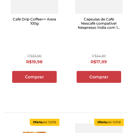
Café Drip Coffee++ Arara
Capsulas de Café
100g
Nescafé compatível
Nespresso Índia com 10
unidades
R$
33
,
90
R$
34
,
97
R$
19
,
98
R$
17
,
99
Comprar
Comprar
Oferta
até
12/08
Oferta
até
10/08