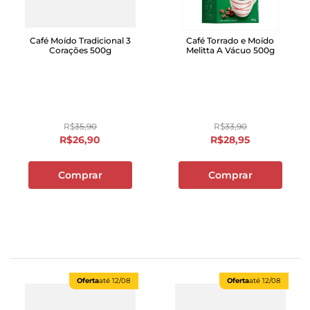
Café Moído Tradicional 3
Café Torrado e Moído
Corações 500g
Melitta A Vácuo 500g
R$
35
,
90
R$
33
,
90
R$
26
,
90
R$
28
,
95
Comprar
Comprar
Oferta
até
12/08
Oferta
até
12/08