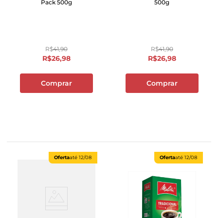
Pack 500g
500g
R$
41
,
90
R$
41
,
90
R$
26
,
98
R$
26
,
98
Comprar
Comprar
Oferta
até
12/08
Oferta
até
12/08