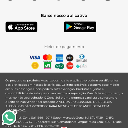
Baixe nosso aplicativo
Meios de pagamento
Os preços e os produtos visualizados no site e aplicativo podem ser diferentes
dos praticados em nossas lojas físicas. Os itens pesáveis possuem peso médio
em suas descrições, pois podem sofrer variação. Produtos sujeitos à
disponibilidade de estoque no momento da separação. Caso falte algum item, o
mesmo não será cobrado. O Zona Sul é uma empresa varejista e se reserva o
direito de não vender por atacado. A VENDA E O CONSUMO DE BEBIDAS
ALCOÓLICAS SÃO PROIBIDOS PARA MENORES DE 18 ANOS. BEBA COM
MODERAÇÃO.
Copyright© Zona Sul 1996 - 2017 Super Mercado Zona Sul S/A F1129 - CNPJ:
33.381.286/0023-67 - Endereço: Rua Comandante Vergueiro da Cruz, 380 - Olaria
- Rio de Janeiro - RJ - CEP: 21021-020