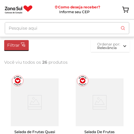
Como deseja receber?
Informe seu CEP
Pesquise aqui
ordenar por
Filtrar
Relevância
Você viu todos os
26
produtos
Salada de Frutas Quasi
Salada De Frutas