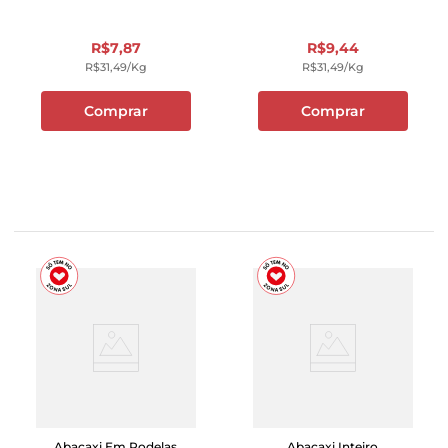
R$
7
,
87
R$
9
,
44
R$
31
,
49
/kg
R$
31
,
49
/kg
Comprar
Comprar
Abacaxi Em Rodelas
Abacaxi Inteiro