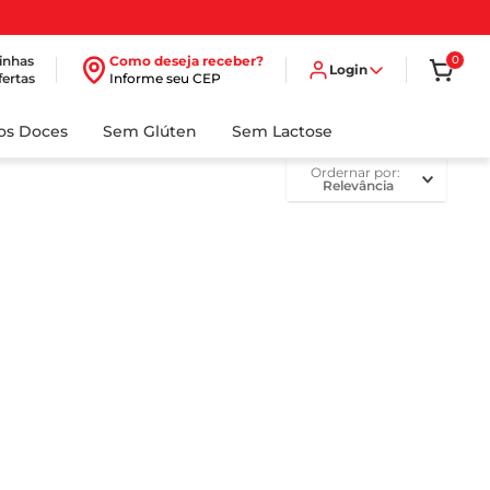
inhas
Como deseja receber?
0
Login
fertas
Informe seu CEP
dos Doces
Sem Glúten
Sem Lactose
ordernar por
Relevância