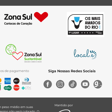
ios de pagamento
Siga Nossas Redes Sociais
Mantido por
uem peso médio em suas
 mesmo não será cobrado. O