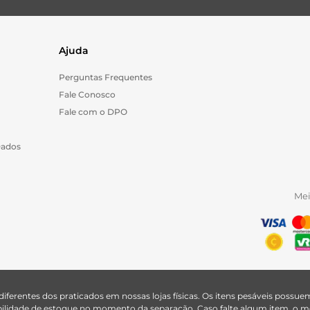
Ajuda
Perguntas Frequentes
Fale Conosco
Fale com o DPO
Dados
Me
 diferentes dos praticados em nossas lojas físicas. Os itens pesáveis poss
nibilidade de estoque no momento da separação. Caso falte algum item, o