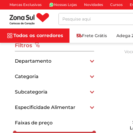
Marcas Exclusivas
Nossas Lojas
Novidades
Cursos
E
Pesquise aqui
Todos os corredores
Frete Grátis
Adega 
Filtros
Voc
Departamento
Bebidas
Categoria
Bebidas Não Alcoólicas
Subcategoria
Leites e Achocolatados
Especificidade Alimentar
Sem Lactose
Faixas de preço
L