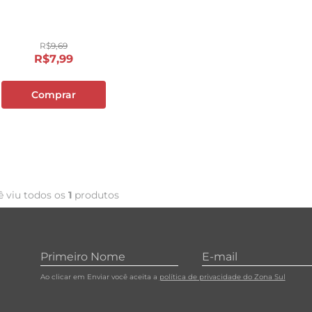
Pak 1l
10
º
papel toalha
R$
9
,
69
R$
7
,
99
Comprar
ê viu todos os
1
produtos
Ao clicar em Enviar você aceita a
política de privacidade do Zona Sul