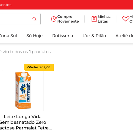
ventos
Compre
Minhas
M
Novamente
Listas
O
TERMOS MAIS
Zona Sul
Só Hoje
BUSCADOS
Rotisseria
L'or & Pilão
Ateliê 
1
º
cafe
ê viu todos os
1
produtos
2
º
papel higienico
3
º
manteiga
Oferta
até
12/08
4
º
iogurte
5
º
detergente
6
º
azeite
7
º
leite
Leite Longa Vida
8
º
biscoito
Semidesnatado Zero
actose Parmalat Tetra
9
º
chocolate