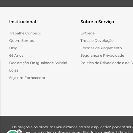
Institucional
Sobre o Serviço
Trabalhe Conosco
Entrega
Quem Somos
Troca e Devolução
Blog
Formas de Pagamento
66 Anos
Segurança e Privacidade
Declaração De Igualdade Salarial
Politica de Privacidade e de 
Lojas
Seja um Fornecedor
Os preços e os produtos visualizados no site e aplicativo podem ser
descrições, pois podem sofrer variação. Produtos sujeitos à dispo