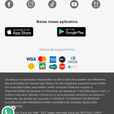
Baixe nosso aplicativo
Meios de pagamento
Os preços e os produtos visualizados no site e aplicativo podem ser diferentes
dos praticados em nossas lojas físicas. Os itens pesáveis possuem peso médio
em suas descrições, pois podem sofrer variação. Produtos sujeitos à
disponibilidade de estoque no momento da separação. Caso falte algum item, o
mesmo não será cobrado. O Zona Sul é uma empresa varejista e se reserva o
direito de não vender por atacado. A VENDA E O CONSUMO DE BEBIDAS
ALCOÓLICAS SÃO PROIBIDOS PARA MENORES DE 18 ANOS. BEBA COM
MODERAÇÃO.
Copyright© Zona Sul 1996 - 2017 Super Mercado Zona Sul S/A F1129 - CNPJ: