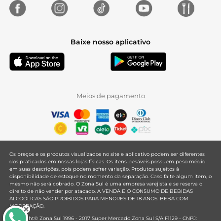
Baixe nosso aplicativo
Meios de pagamento
Os preços e os produtos visualizados no site e aplicativo podem ser diferentes
dos praticados em nossas lojas físicas. Os itens pesáveis possuem peso médio
em suas descrições, pois podem sofrer variação. Produtos sujeitos à
disponibilidade de estoque no momento da separação. Caso falte algum item, o
mesmo não será cobrado. O Zona Sul é uma empresa varejista e se reserva o
direito de não vender por atacado. A VENDA E O CONSUMO DE BEBIDAS
ALCOÓLICAS SÃO PROIBIDOS PARA MENORES DE 18 ANOS. BEBA COM
MODERAÇÃO.
Copyright© Zona Sul 1996 - 2017 Super Mercado Zona Sul S/A F1129 - CNPJ: