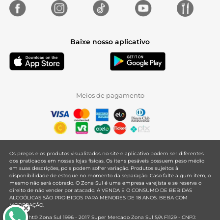
Baixe nosso aplicativo
Meios de pagamento
Os preços e os produtos visualizados no site e aplicativo podem ser diferentes
dos praticados em nossas lojas físicas. Os itens pesáveis possuem peso médio
em suas descrições, pois podem sofrer variação. Produtos sujeitos à
disponibilidade de estoque no momento da separação. Caso falte algum item, o
mesmo não será cobrado. O Zona Sul é uma empresa varejista e se reserva o
direito de não vender por atacado. A VENDA E O CONSUMO DE BEBIDAS
ALCOÓLICAS SÃO PROIBIDOS PARA MENORES DE 18 ANOS. BEBA COM
MODERAÇÃO.
Copyright© Zona Sul 1996 - 2017 Super Mercado Zona Sul S/A F1129 - CNPJ: