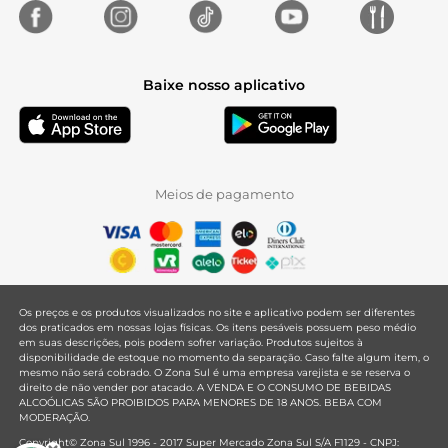
Baixe nosso aplicativo
Meios de pagamento
Os preços e os produtos visualizados no site e aplicativo podem ser diferentes
dos praticados em nossas lojas físicas. Os itens pesáveis possuem peso médio
em suas descrições, pois podem sofrer variação. Produtos sujeitos à
disponibilidade de estoque no momento da separação. Caso falte algum item, o
mesmo não será cobrado. O Zona Sul é uma empresa varejista e se reserva o
direito de não vender por atacado. A VENDA E O CONSUMO DE BEBIDAS
ALCOÓLICAS SÃO PROIBIDOS PARA MENORES DE 18 ANOS. BEBA COM
MODERAÇÃO.
Copyright© Zona Sul 1996 - 2017 Super Mercado Zona Sul S/A F1129 - CNPJ: