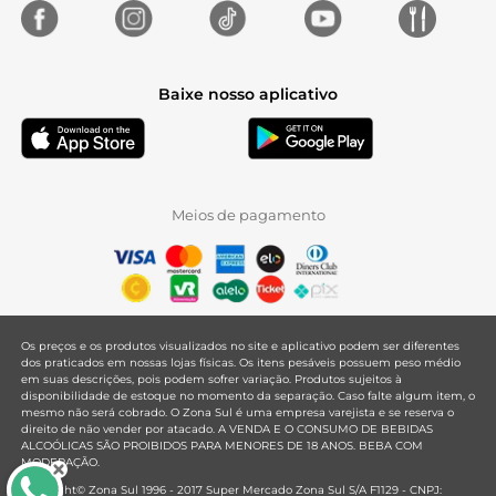
Baixe nosso aplicativo
Meios de pagamento
Os preços e os produtos visualizados no site e aplicativo podem ser diferentes
dos praticados em nossas lojas físicas. Os itens pesáveis possuem peso médio
em suas descrições, pois podem sofrer variação. Produtos sujeitos à
disponibilidade de estoque no momento da separação. Caso falte algum item, o
mesmo não será cobrado. O Zona Sul é uma empresa varejista e se reserva o
direito de não vender por atacado. A VENDA E O CONSUMO DE BEBIDAS
ALCOÓLICAS SÃO PROIBIDOS PARA MENORES DE 18 ANOS. BEBA COM
MODERAÇÃO.
Copyright© Zona Sul 1996 - 2017 Super Mercado Zona Sul S/A F1129 - CNPJ: