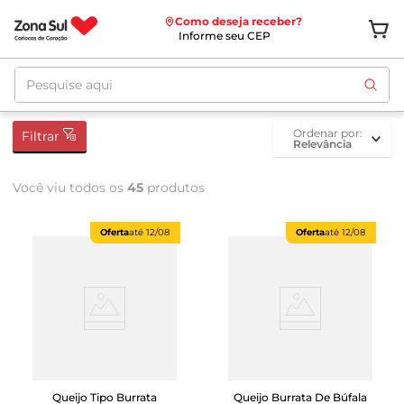
Como deseja receber?
Informe seu CEP
Pesquise aqui
ordenar por
Filtrar
Relevância
Você viu todos os
45
produtos
Oferta
até
12/08
Oferta
até
12/08
Queijo Tipo Burrata
Queijo Burrata De Búfala