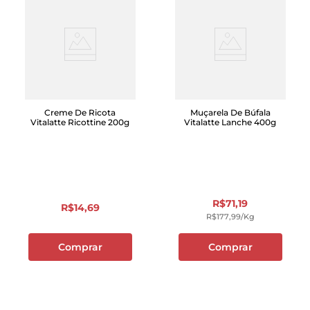
Creme De Ricota
Muçarela De Búfala
Vitalatte Ricottine 200g
Vitalatte Lanche 400g
R$
71
,
19
R$
14
,
69
R$
177
,
99
/kg
Comprar
Comprar