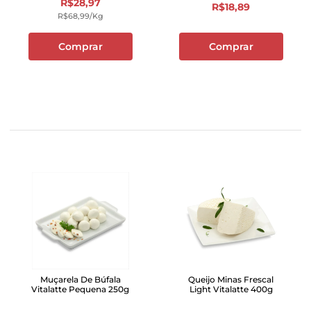
R$
28
,
97
R$
18
,
89
R$
68
,
99
/kg
Comprar
Comprar
Muçarela De Búfala
Queijo Minas Frescal
Vitalatte Pequena 250g
Light Vitalatte 400g