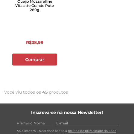
Queijo Mozzarelline
Vitalatte Grande Pote
280g
R$
38
,
99
Comprar
Você viu todos os
45
produtos
Inscreva-se na nossa Newsletter!
Ao clicar em Enviar você aceita a
política de privacidade do Zona