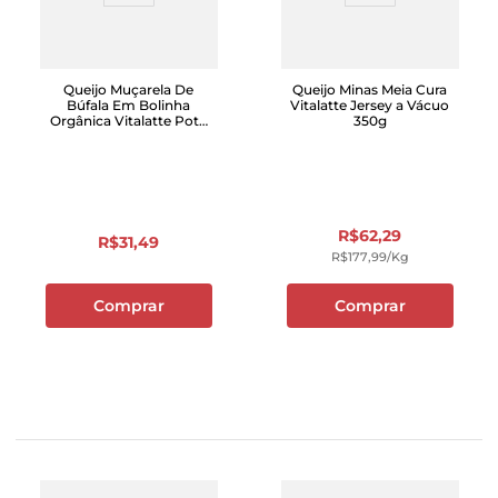
Queijo Muçarela De
Queijo Minas Meia Cura
Búfala Em Bolinha
Vitalatte Jersey a Vácuo
Orgânica Vitalatte Pote
350g
150g
R$
62
,
29
R$
31
,
49
R$
177
,
99
/kg
Comprar
Comprar