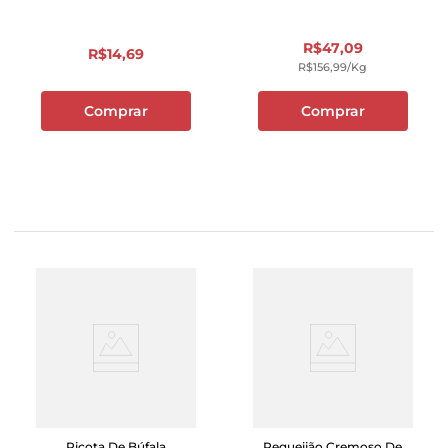
R$
47
,
09
R$
14
,
69
R$
156
,
99
/kg
Comprar
Comprar
Ricota De Búfala
Requeijão Cremoso De