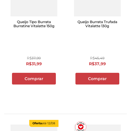
Queijo Tipo Burrata
Queijo Burrata Trufada
Burratine Vitalatte 150g
Vitalatte 130g
R$
37
,
99
R$
45
,
49
R$
31
,
99
R$
37
,
99
Comprar
Comprar
Oferta
até
12/08