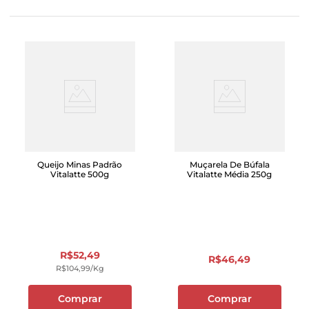
Queijo Minas Padrão
Muçarela De Búfala
Vitalatte 500g
Vitalatte Média 250g
R$
52
,
49
R$
46
,
49
R$
104
,
99
/kg
Comprar
Comprar