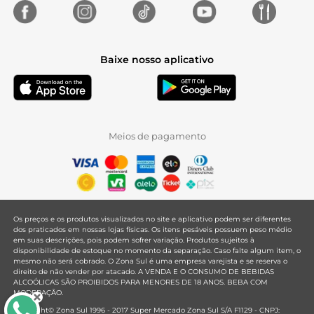
Baixe nosso aplicativo
Meios de pagamento
Os preços e os produtos visualizados no site e aplicativo podem ser diferentes
dos praticados em nossas lojas físicas. Os itens pesáveis possuem peso médio
em suas descrições, pois podem sofrer variação. Produtos sujeitos à
disponibilidade de estoque no momento da separação. Caso falte algum item, o
mesmo não será cobrado. O Zona Sul é uma empresa varejista e se reserva o
direito de não vender por atacado. A VENDA E O CONSUMO DE BEBIDAS
ALCOÓLICAS SÃO PROIBIDOS PARA MENORES DE 18 ANOS. BEBA COM
MODERAÇÃO.
Copyright© Zona Sul 1996 - 2017 Super Mercado Zona Sul S/A F1129 - CNPJ: