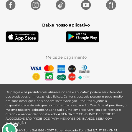
Baixe nosso aplicativo
Meios de pagamento
Os preços e os produtos visualizados no site e aplicativo podem ser diferentes
dos praticados em nossas lojas físicas. Os itens pesáveis possuem peso médio
em suas descrições, pois podem sofrer variação. Produtos sujeitos à
disponibilidade de estoque no momento da separação. Caso falte algum item, o
mesmo não será cobrado. O Zona Sul é uma empresa varejista e se reserva o
direito de não vender por atacado. A VENDA E O CONSUMO DE BEBIDAS
ALCOÓLICAS SÃO PROIBIDOS PARA MENORES DE 18 ANOS. BEBA COM
MODERAÇÃO.
Copyright© Zona Sul 1996 - 2017 Super Mercado Zona Sul S/A F1129 - CNPJ: