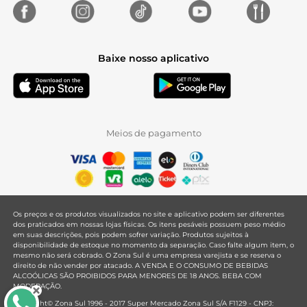
Baixe nosso aplicativo
Meios de pagamento
Os preços e os produtos visualizados no site e aplicativo podem ser diferentes
dos praticados em nossas lojas físicas. Os itens pesáveis possuem peso médio
em suas descrições, pois podem sofrer variação. Produtos sujeitos à
disponibilidade de estoque no momento da separação. Caso falte algum item, o
mesmo não será cobrado. O Zona Sul é uma empresa varejista e se reserva o
direito de não vender por atacado. A VENDA E O CONSUMO DE BEBIDAS
ALCOÓLICAS SÃO PROIBIDOS PARA MENORES DE 18 ANOS. BEBA COM
MODERAÇÃO.
Copyright© Zona Sul 1996 - 2017 Super Mercado Zona Sul S/A F1129 - CNPJ: