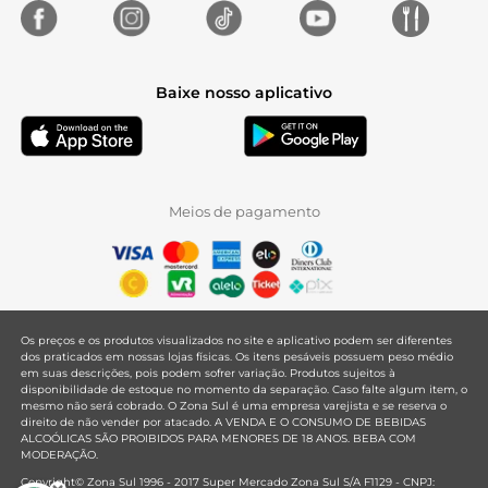
Baixe nosso aplicativo
Meios de pagamento
Os preços e os produtos visualizados no site e aplicativo podem ser diferentes
dos praticados em nossas lojas físicas. Os itens pesáveis possuem peso médio
em suas descrições, pois podem sofrer variação. Produtos sujeitos à
disponibilidade de estoque no momento da separação. Caso falte algum item, o
mesmo não será cobrado. O Zona Sul é uma empresa varejista e se reserva o
direito de não vender por atacado. A VENDA E O CONSUMO DE BEBIDAS
ALCOÓLICAS SÃO PROIBIDOS PARA MENORES DE 18 ANOS. BEBA COM
MODERAÇÃO.
Copyright© Zona Sul 1996 - 2017 Super Mercado Zona Sul S/A F1129 - CNPJ: