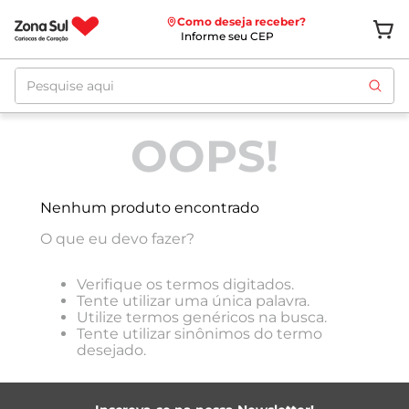
Como deseja receber?
Informe seu CEP
Pesquise aqui
ordenar por
Relevância
OOPS!
Nenhum produto encontrado
O que eu devo fazer?
Verifique os termos digitados.
Tente utilizar uma única palavra.
Utilize termos genéricos na busca.
Tente utilizar sinônimos do termo
desejado.