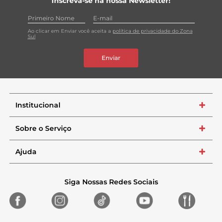
Inscreva-se na nossa Newsletter!
Ao clicar em Enviar você aceita a
política de privacidade do Zona
Sul
Enviar
Institucional
+
Sobre o Serviço
+
Ajuda
+
Siga Nossas Redes Sociais