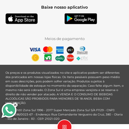
Baixe nosso aplicativo
Meios de pagamento
Os preços e os produtos visualizados no site e aplicativo podem ser diferentes
dos praticados em nossas lojas físicas. Os itens pesáveis possuem peso médio
em suas descrições, pois podem sofrer variação. Produtos sujeitos à
disponibilidade de estoque no momento da separação. Caso falte algum item, o
mesmo não será cobrado. O Zona Sul é uma empresa varejista e se reserva o
direito de não vender por atacado. A VENDA E O CONSUMO DE BEBIDAS
ALCOÓLICAS SÃO PROIBIDOS PARA MENORES DE 18 ANOS. BEBA COM
MODERAÇÃO.
Copyright© Zona Sul 1996 - 2017 Super Mercado Zona Sul S/A F1129 - CNPJ:
33.381.286/0023-67 - Endereço: Rua Comandante Vergueiro da Cruz, 380 - Olaria
- Rio de Janeiro - RJ - CEP: 21021-020
Mantido por