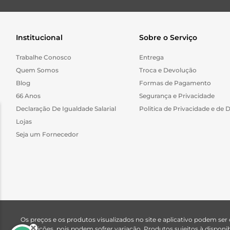
Institucional
Sobre o Serviço
Trabalhe Conosco
Entrega
Quem Somos
Troca e Devolução
Blog
Formas de Pagamento
66 Anos
Segurança e Privacidade
Declaração De Igualdade Salarial
Politica de Privacidade e de 
Lojas
Seja um Fornecedor
Os preços e os produtos visualizados no site e aplicativo podem ser
descrições, pois podem sofrer variação. Produtos sujeitos à dispo