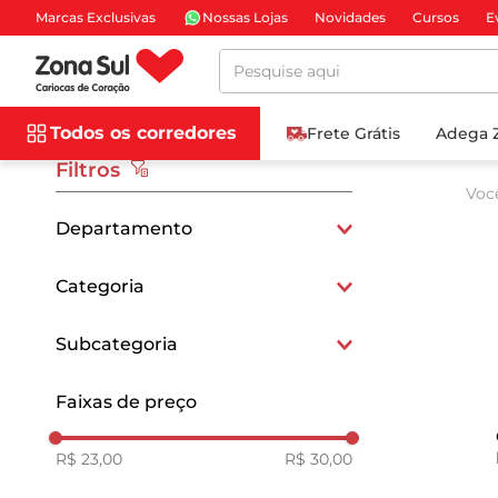
Marcas Exclusivas
Nossas Lojas
Novidades
Cursos
E
Pesquise aqui
Todos os corredores
Frete Grátis
Adega 
Filtros
Voc
Departamento
Mercearia e Gastronomia
Categoria
Vinagres, Molhos e Temperos
Subcategoria
Molhos
Faixas de preço
R$ 23,00
R$ 30,00