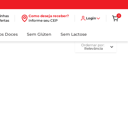
inhas
Como deseja receber?
0
Login
fertas
Informe seu CEP
dos Doces
Sem Glúten
Sem Lactose
ordernar por
Relevância