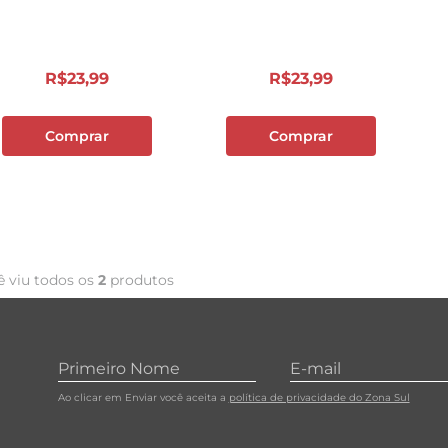
10
º
carne moida
R$
23
,
99
R$
23
,
99
Comprar
Comprar
ê viu todos os
2
produtos
Ao clicar em Enviar você aceita a
política de privacidade do Zona Sul