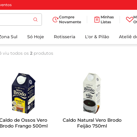
ventos
Compre
Minhas
M
Novamente
Listas
O
TERMOS MAIS
Zona Sul
Só Hoje
BUSCADOS
Rotisseria
L'or & Pilão
Ateliê 
1
º
cafe
ê viu todos os
2
produtos
2
º
iogurte
3
º
papel higienico
4
º
manteiga
5
º
azeite
6
º
detergente
7
º
leite
Caldo de Ossos Vero
Caldo Natural Vero Brodo
8
º
biscoito
Brodo Frango 500ml
Feijão 750ml
9
º
chocolate