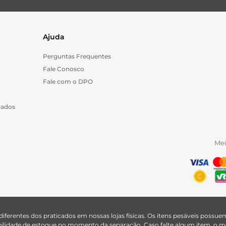
Ajuda
Perguntas Frequentes
Fale Conosco
Fale com o DPO
Dados
Me
 diferentes dos praticados em nossas lojas físicas. Os itens pesáveis poss
nibilidade de estoque no momento da separação. Caso falte algum item, o