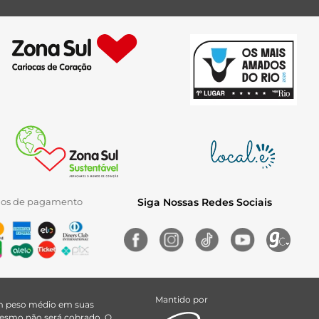
ios de pagamento
Siga Nossas Redes Sociais
Mantido por
uem peso médio em suas
 mesmo não será cobrado. O