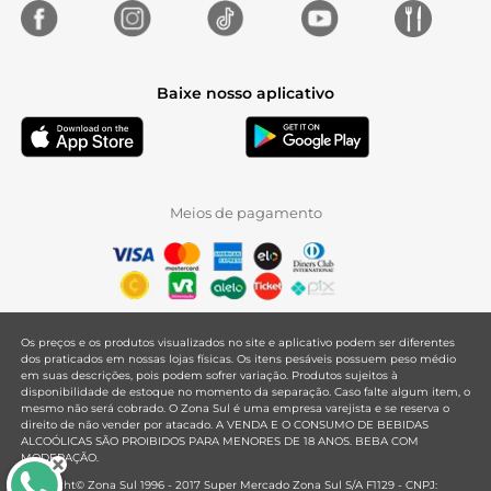
Baixe nosso aplicativo
Meios de pagamento
Os preços e os produtos visualizados no site e aplicativo podem ser diferentes
dos praticados em nossas lojas físicas. Os itens pesáveis possuem peso médio
em suas descrições, pois podem sofrer variação. Produtos sujeitos à
disponibilidade de estoque no momento da separação. Caso falte algum item, o
mesmo não será cobrado. O Zona Sul é uma empresa varejista e se reserva o
direito de não vender por atacado. A VENDA E O CONSUMO DE BEBIDAS
ALCOÓLICAS SÃO PROIBIDOS PARA MENORES DE 18 ANOS. BEBA COM
MODERAÇÃO.
Copyright© Zona Sul 1996 - 2017 Super Mercado Zona Sul S/A F1129 - CNPJ: