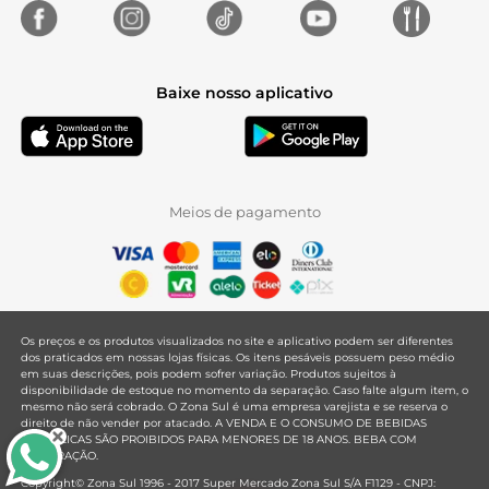
Baixe nosso aplicativo
Meios de pagamento
Os preços e os produtos visualizados no site e aplicativo podem ser diferentes
dos praticados em nossas lojas físicas. Os itens pesáveis possuem peso médio
em suas descrições, pois podem sofrer variação. Produtos sujeitos à
disponibilidade de estoque no momento da separação. Caso falte algum item, o
mesmo não será cobrado. O Zona Sul é uma empresa varejista e se reserva o
direito de não vender por atacado. A VENDA E O CONSUMO DE BEBIDAS
ALCOÓLICAS SÃO PROIBIDOS PARA MENORES DE 18 ANOS. BEBA COM
MODERAÇÃO.
Copyright© Zona Sul 1996 - 2017 Super Mercado Zona Sul S/A F1129 - CNPJ: