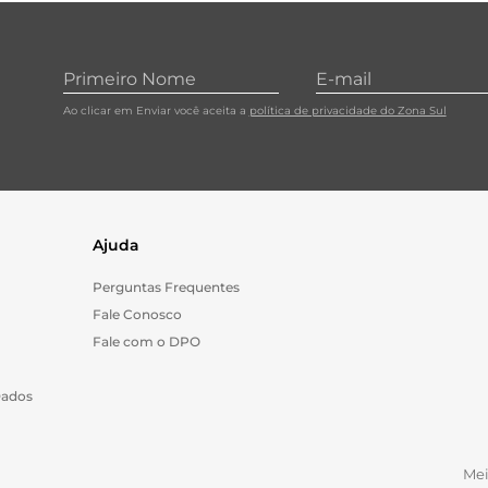
10
º
cebola
Ao clicar em Enviar você aceita a
política de privacidade do Zona Sul
Ajuda
Perguntas Frequentes
Fale Conosco
Fale com o DPO
Dados
Me