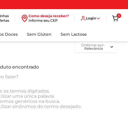
inhas
Como deseja receber?
0
Login
fertas
Informe seu CEP
dos Doces
Sem Glúten
Sem Lactose
ordernar por
Relevância
duto encontrado
o fazer?
e os termos digitados.
ilizar uma única palavra.
 termos genéricos na busca.
tilizar sinônimos do termo desejado.