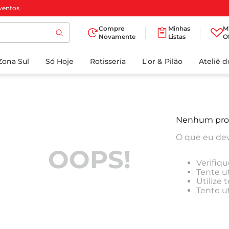
ventos
Compre
Minhas
M
Novamente
Listas
O
TERMOS MAIS
Zona Sul
Só Hoje
BUSCADOS
Rotisseria
L'or & Pilão
Ateliê 
1
º
cafe
2
º
papel higienico
3
º
iogurte
Nenhum pro
4
º
manteiga
O que eu dev
5
º
azeite
OOPS!
Verifiqu
6
º
biscoito
Tente ut
Utilize
7
º
detergente
Tente u
8
º
leite
9
º
chocolate