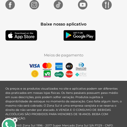
Baixe nosso aplicativo
Meios de pagamento
Os preços e os produtos visualizados no site e aplicativo podem ser diferentes
dos praticados em nossas lojas físicas. Os itens pesáveis possuem peso médio
em suas descrições, pois podem sofrer variação. Produtos sujeitos à
disponibilidade de estoque no momento da separação. Caso falte algum item, o
mesmo não será cobrado. O Zona Sul é uma empresa varejista e se reserva o
direito de não vender por atacado. A VENDA E O CONSUMO DE BEBIDAS
ALCOÓLICAS SÃO PROIBIDOS PARA MENORES DE 18 ANOS. BEBA COM
MODERAÇÃO.
Copyright© Zona Sul 1996 - 2017 Super Mercado Zona Sul S/A F1129 - CNPJ: